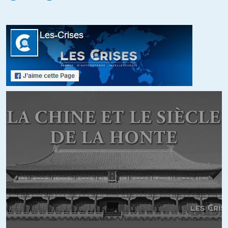
monique
//
07.03.2019 à 15h49
j’apporte mon soutien à Olivier..parce qu’à la fin c’est lui qui va
gagner!!!
+6
ALERTER
siberg
//
07.03.2019 à 16h30
bon courage avec cette justice politique digne des tribunaux
révolutionnaires. Le Ministre de l’Injustice s’occupera bien de toi
Olivier ne t’inquiète pas.
+5
ALERTER
Kiwixar
//
08.03.2019 à 02h36
Au royaume des éborgneurs, les aveugleurs (journal*pes) sont rois…