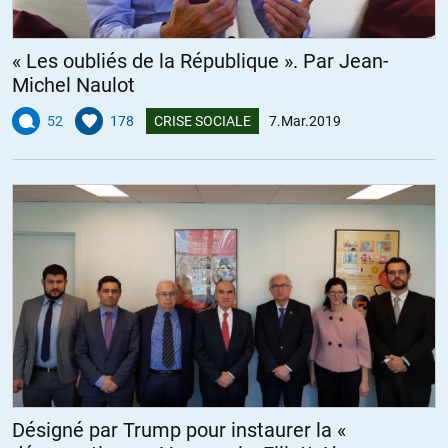
+19
ALERTER
« Les oubliés de la République ». Par Jean-
Michel Naulot
Babar
//
07.03.2019 à 09h30
52
178
CRISE SOCIALE
7.Mar.2019
Bon courage, j’ai eu une expérience de la justice dans un autre
domaine et me suis défendu seul sans avocat. J’ai eu de la chance et
ai obtenu en grande partie satisfaction. Je parle de chance car il y a
le coté aléatoire du juge, je suis bien tombé. Par ailleurs si j’avais bien
transmis à l’avocat de la partie opposée (une grosse société du net)
mon dossier 8 jours avant l’audience, lui ne l’avait fait qu’au dernier
moment. Il m’a été proposé de retarder l’audience pour me préparer
et j’y ai renoncé ce qui a fait bonne impression sur le tribunal à
l’inverse de la partie adverse qui voulait profiter de mon inexpérience.
Des nombreux plaignants contre cette société environ 2/3 ont été
déboutés…
+15
ALERTER
Désigné par Trump pour instaurer la «