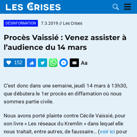
7.3.2019
// Les Crises
DÉSINFORMATION
Procès Vaissié : Venez assister à
l’audience du 14 mars
LES
152
DOSSIERS
CATÉGORIES
MOTS CLÉS
C’est donc dans une semaine, jeudi 14 mars à 13h30,
que débutera le 1er procès en diffamation où nous
NOUS
sommes partie civile.
CONTACTER
FAIRE UN
Nous avons porté plainte contre Cécile Vaissié, pour
son livre « Les réseaux du Kremlin » dans lequel elle
DON
nous traitait, entre autres, de faussaire… (
voir ici
pour