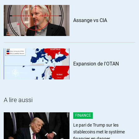
Catalina
//
10.03.2019 à 08h02
Assange vs CIA
bien sûr medmed on a le droit à moins-ce que le juge ne réclame un
huit clos.
+1
ALERTER
medmed
//
10.03.2019 à 13h32
Expansion de l'OTAN
Je sais bien que tout le monde a le droit d’assister a un procès
dans la limite des places disponible. Mon propos n’est pas là, mais
sur l’appel public par l’une des victimes.
A lire aussi
ALERTER
FINANCE
Blot
//
10.03.2019 à 09h11
Le pari de Trump sur les
stablecoins met le système
Je vous soutiens totalement.
financier en danger