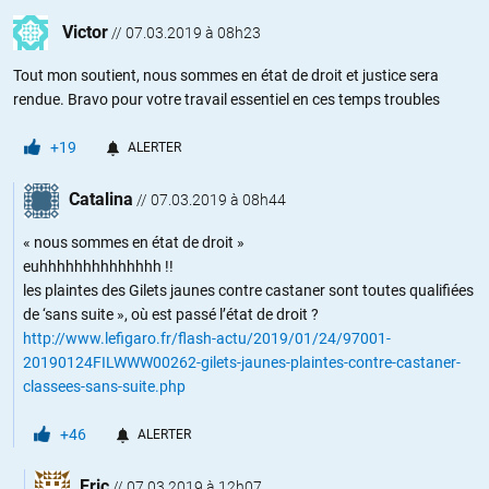
Victor
//
07.03.2019 à 08h23
Tout mon soutient, nous sommes en état de droit et justice sera
rendue. Bravo pour votre travail essentiel en ces temps troubles
+19
ALERTER
Catalina
//
07.03.2019 à 08h44
« nous sommes en état de droit »
euhhhhhhhhhhhhhh !!
les plaintes des Gilets jaunes contre castaner sont toutes qualifiées
de ‘sans suite », où est passé l’état de droit ?
http://www.lefigaro.fr/flash-actu/2019/01/24/97001-
20190124FILWWW00262-gilets-jaunes-plaintes-contre-castaner-
classees-sans-suite.php
+46
ALERTER
Eric
//
07.03.2019 à 12h07