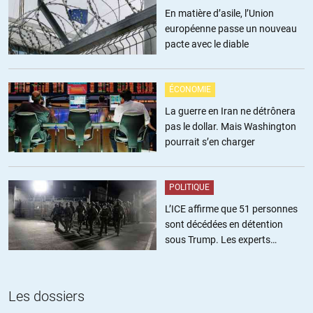
réelle et un pas de plus vers votre émancipation de ce système vérolé
En matière d’asile, l’Union
qui ne dit plus le vrai mais le faux et ne rend plus la justice mais fait
européenne passe un nouveau
trembler les humbles s’ils osent lui résister.
pacte avec le diable
Je vous apprécie beaucoup Olivier depuis 2013(Maïdan) où je vous
suis, et c’est avec une certaine tendresse que je souhaite que vous
ÉCONOMIE
perdiez formellement, quel paradoxe!
La guerre en Iran ne détrônera
pas le dollar. Mais Washington
+2
ALERTER
pourrait s’en charger
medmed
POLITIQUE
//
08.03.2019 à 22h40
L’ICE affirme que 51 personnes
On le droit d’appeler publiquement des citoyens a venir assister a son
sont décédées en détention
procès ?
sous Trump. Les experts
Les juges ne risquent t-ils pas de prendre ombrage contre cette
estiment ce chiffre sous-estimé
appelle D’en faire un prétexte pour débouter les victimes « La justice
n’est pas un spectacle » ?
Les dossiers
+1
ALERTER