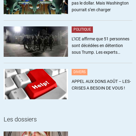
MohamedAudin ? Voyez vous la moindre différence dans leur
pas le dollar. Mais Washington
comportement ?
pourrait s’en charger
Pensez-vous que Mme Fatma Audin ait eu scrupule à occuper en
Algérie un bien dont avait été dépossédé un pied noir ?
POLITIQUE
+2
ALERTER
L’ICE affirme que 51 personnes
sont décédées en détention
sous Trump. Les experts
estiment ce chiffre sous-estimé
Alfred
//
05.02.2019 à 22h29
Regardez vous dans un miroir et vous y verrez ce que vous
DIVERS
peignez sur le visage d’autrui.
APPEL AUX DONS AOÛT – LES-
Pour ce qui me concerne le passé c’est le passé et la page est
CRISES A BESOIN DE VOUS !
tournée; simplement cessez donc de distribuer les bons et les
mauvais points, c’est le meilleurs moyen de faire durer les choses.
C’était une sale guerre civile et les militants communistes n’étaient
pas plus saints que les militants de l’OAS. Djamila Amrane-Minne,
Les dossiers
née (Danièle Minne) a bien posé des bombes qui ont tué des
innocent(e)s et mutilé des enfants. Ce n’est pas la seule loin de là.
Le passage sur les responsable FLN faisant référence à Jean