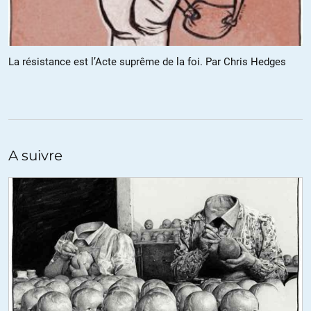
torturé et éxécuté comme d’autres, les communistes français
inscrits au PC algérien au nom de la liberté égalité fraternité ont
lourdement payé.
Je ne connaissais pas le le code de nationalité plaçant la religion
La résistance est l’Acte suprême de la foi. Par Chris Hedges
comme condition nécessaire mais on s’éloigne des 3 concepts
inscrits au fronton des mairies qui ont motivé l’engagement de
ces militants car ils les voyaient bafoués par la colonisation…
+13
ALERTER
A suivre
R.C.
//
05.02.2019 à 08h59
Ça n’exonère en rien des comportements troubles des
« libérateurs ». Qui se souvient comment le FLN a liquidé, très
rapidement, dès avant 1962, toutes les organisations
concurrentes (et, bien évidemment, leurs militants) pour établir sa
suprématie ?
+15
ALERTER