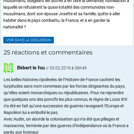
musulmans, obligeant les autres à en faire la demande, humiliation à
laquelle se refusèrent la quasi-totalité des communistes non-
musulmans, dont son épouse Josette et sa famille, quitte à aller
habiter dans le pays combattu, la France, et à en garder la
nationalité ?
VOIR DANS LA DISCUSSION
25 réactions et commentaires
Bèbert le fou
//
05.02.2019 à 06h49
Les belles histoires ripolinées de l’Histoire de France cachent les
turpitudes sans nom commises par les forces dirigeantes du pays,
qu’elles soient monarchiques ou républicaines. Pour ne reprendre
que quelques uns des poncifs les plus connus, le règne de Louis XIV
n’a été en fait qu’une succession de guerres ravageant l’Europe et
Napoléon lui a emboîté le pas.
Avec Audin, on aborde la colonisation qui n’a été que pillages et
massacres, terminée par des guerres d’indépendance où la France a
perdu son honneur.