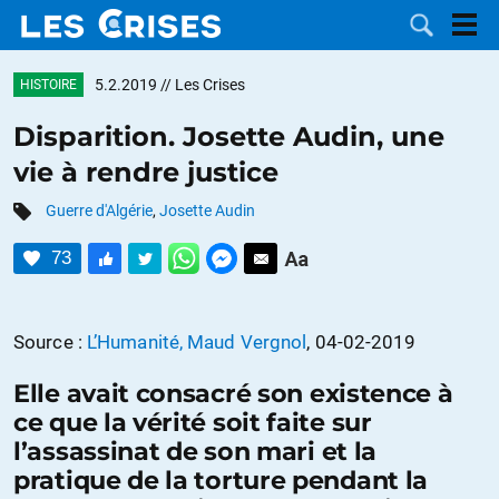
5.2.2019
// Les Crises
HISTOIRE
Disparition. Josette Audin, une
vie à rendre justice
LES
Guerre d'Algérie
,
Josette Audin
DOSSIERS
CATÉGORIES
73
MOTS CLÉS
Source :
L’Humanité, Maud Vergnol
, 04-02-2019
NOUS
Elle avait consacré son existence à
CONTACTER
FAIRE UN
ce que la vérité soit faite sur
l’assassinat de son mari et la
DON
pratique de la torture pendant la