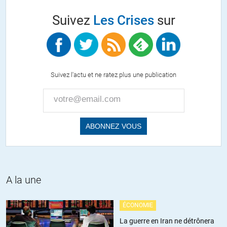
d’intelligence cette période de notre histoire. D’abord il faudrait que
Suivez
Les Crises
sur
vous réalisiez que ces communistes engagés aux côtés des
résistants Algériens n’ont jamais trahi la République, bien au
contraire. Savez-vous aussi que la référence des principaux
responsables du FLN n’était autre que Jean Moulin ? En fait tout
votre discours est du même tonneau que celui que les vychistes et
Suivez l'actu et ne ratez plus une publication
la Milice tenaient à propos des terroristes FTPF ainsi que des héros
de l’Affiche rouge (communistes également pour beaucoup d’entre
eux). Il faudrait évoluer un peu et vous débarrasser de toute cette
haine qui vous aveugle.
+3
ALERTER
Jean-Marc
//
05.02.2019 à 20h14
se débarrasser de la haine à l’égard de ceux qui ont assassinés
A la une
nos proches ? Ces communistes n’ont peut-être pas trahis la
République mais au service d’une puissance étrangère et d’une
ÉCONOMIE
idéologie mortifère ils ont trahis leur pays et leurs compatriotes.
Avez vous la même attitude envers Maurice Merah qu’avec
La guerre en Iran ne détrônera