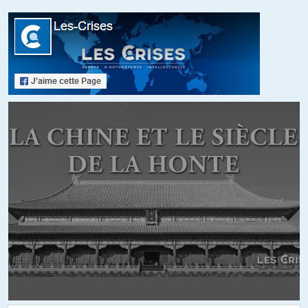
musulmans de tous ages.Il etait dans le camp des porteurs de
valises ,intellectuels europeens,qui apportaient en Algerie la collecte
des fonds qui servaient à l’achat des armes qui abattaient les
soldats français.
Meme combat pour l’aspirant Maillot,communiste lui aussi, qui
deserta avec les armes de sa section et fut abattu par les harkis du
bachagha Boualem,officier français
Alors pas de larmes de crocodiles pour les ennemis de la France et
des Français.
Reservons les aux 150000 harkis et les milliers d’europeens qui
avaient fait confiance à notre pays et furent abattus par le FLN, et
l’ALN avec la plus grande cruautéapres l’independance de juillet 1962
PE
+21
ALERTER
kokkino
//
05.02.2019 à 19h23
Il faudrait faire l’effort de vous départir de ces propos rancis de
propagande qui sentent bon son OAS. Nous sommes en 2019 et
beaucoup d’ouvrages de qualité éclairent avec beaucoup