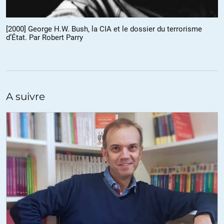
+35
ALERTER
[2000] George H.W. Bush, la CIA et le dossier du terrorisme
d’État. Par Robert Parry
Denis Monod-Broca
//
14.01.2019 à 08h29
Quel beau et terrible discours !
Que cette comparaison est juste entre la violence des uns et celle des
autres. Et pourtant la violence est toujours la violence. Et la croyance
que la violence peut être vaincue par la violence est toujours là,
A suivre
immuable, immuablement mensongère.
C’était 3 mois après la catastrophe de Courrières :
https://fr.m.wikipedia.org/wiki/Catastrophe_de_Courrières
+4
ALERTER
Chris
//
14.01.2019 à 12h49
Dom Helder Camara (1909-1999), évêche brésilien, grand
défenseur actif des plus pauvres, le dit sous une forme légèrement