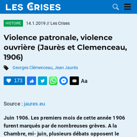
14.1.2019
// Les Crises
HISTOIRE
Violence patronale, violence
ouvrière (Jaurès et Clemenceau,
LES
1906)
DOSSIERS
CATÉGORIES
Georges Clémenceau
,
Jean Jaurès
173
MOTS CLÉS
NOUS
Source :
jaures.eu
CONTACTER
FAIRE UN
Juin 1906. Les premiers mois de cette année 1906
furent marqués par de nombreuses grèves. A la
DON
Chambre, mi- juin, plusieurs débats opposent le