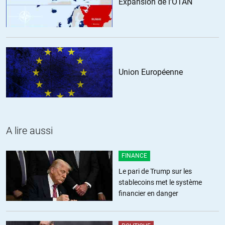
Expansion de l'OTAN
Chris
//
14.01.2019 à 12h51
« Sinon, nous serons enchaînés dans les chaînes du 21e siècle »
je préfère cette formulation : « Sinon, nous RESTERONS enchaînés
dans les chaînes du 21e siècle. »
+1
ALERTER
Union Européenne
Louis Robert
//
16.01.2019 à 10h58
“As these private governments merge into the superstructure of
the corporate state we are cementing into place an unassailable
A lire aussi
corporate tyranny. It is a race against time. Our remaining
freedoms are being rapidly extinguished. These omnipotent
dictatorships must be destroyed, and they will only be destroyed
FINANCE
by sustained popular protest such as we see in the streets of
Le pari de Trump sur les
Paris. Otherwise, we will be shackled in 21st-century chains.”
stablecoins met le système
financier en danger
ALERTER