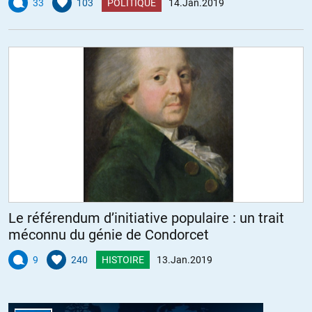
33
103
POLITIQUE
14.Jan.2019
un contexte tout particulier mais oui, en effet, il s’agit toujours
plus ou moins de l’avoir même chose.
+1
ALERTER
Kokoba
//
14.01.2019 à 11h06
Le plus triste c’est de constater que 100 ans après, rien n’a changé.
+14
ALERTER
Macarel
//
14.01.2019 à 11h40
Le référendum d’initiative populaire : un trait
Que ce soit dans leurs entreprises coloniales, que ce soit pour
méconnu du génie de Condorcet
mater des insurrections populaires, les capitalistes n’ont jamais
hésité à utiliser la violence, y compris la plus extrême, dès lors que
9
240
HISTOIRE
13.Jan.2019
leurs intérêts étaient menacés.
L’histoire est riche en exemples de ce type, et sous toutes les