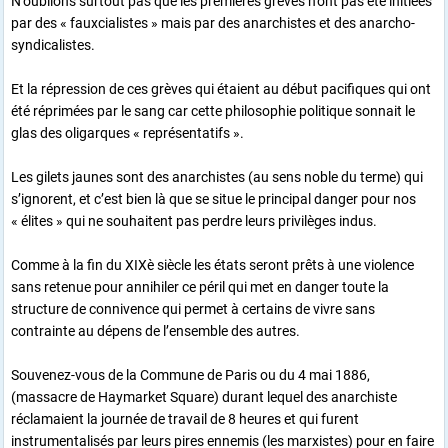
N’oublions surtout pas que les premières grèves n’ont pas été initiées
par des « fauxcialistes » mais par des anarchistes et des anarcho-
syndicalistes.
Et la répression de ces grèves qui étaient au début pacifiques qui ont
été réprimées par le sang car cette philosophie politique sonnait le
glas des oligarques « représentatifs ».
Les gilets jaunes sont des anarchistes (au sens noble du terme) qui
s’ignorent, et c’est bien là que se situe le principal danger pour nos
« élites » qui ne souhaitent pas perdre leurs privilèges indus.
Comme à la fin du XIXè siècle les états seront prêts à une violence
sans retenue pour annihiler ce péril qui met en danger toute la
structure de connivence qui permet à certains de vivre sans
contrainte au dépens de l’ensemble des autres.
Souvenez-vous de la Commune de Paris ou du 4 mai 1886,
(massacre de Haymarket Square) durant lequel des anarchiste
réclamaient la journée de travail de 8 heures et qui furent
instrumentalisés par leurs pires ennemis (les marxistes) pour en faire