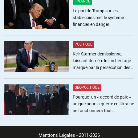
FINANCE
J’en souris encore… que du bonheur pour dénicher le tartufe !
Le pari de Trump sur les
Et pour paraphraser Desproges, qui parmi les cons excellait dans
stablecoins met le système
l’art car lui au moins su qu’il en fut et s’acceptait telquel, ce qui fit sa
financier en danger
force mais aussi son talent:
“Le con est bête : il croit que c’est nous le con alors que c’est lui !”
POLITIQUE
Keir Starmer démissionne,
+7
ALERTER
laissant derrière lui un héritage
marqué par la persécution des
militants pro-palestiniens
Serge F.
//
14.01.2019 à 12h38
GÉOPOLITIQUE
Vous voulez sans doute parler de ce genre de vacuité intellectuelle :
Pourquoi un « accord de paix »
unique pour la guerre en Ukraine
https://www.youtube.com/watch?v=r2pAZEtPLes
ne fonctionnera tout
simplement pas
+2
ALERTER
Mentions Légales
- 2011-2026