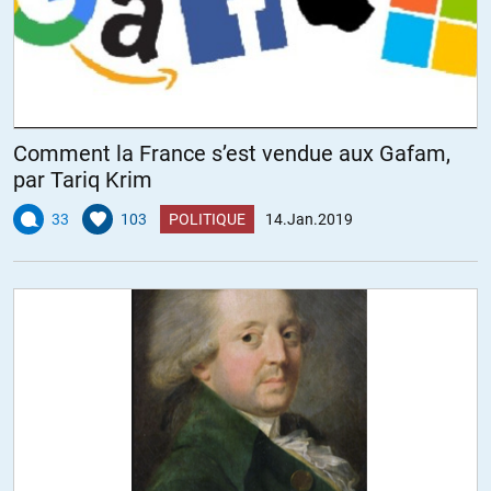
« Deux choses sont infinies : l’Univers et la bêtise humaine. Mais, en
ce qui concerne l’Univers, je n’en ai pas encore acquis la certitude
absolue. » Albert Einstein
+4
ALERTER
Comment la France s’est vendue aux Gafam,
par Tariq Krim
Alain Rousseau
//
14.01.2019 à 14h50
33
103
POLITIQUE
14.Jan.2019
« Un con qui marche vaut mieux que dix intellectuels assis. » (dixit
Audiberti, puis Audiard)
« Pourquoi ? Un con qui marche sera toujours aussi con que s’il
était resté assis. » (dixit moi-même)
+2
ALERTER
Kiwixar
//
14.01.2019 à 20h39
« Un con qui marche va plus loin qu’un intellectuel assis » ?