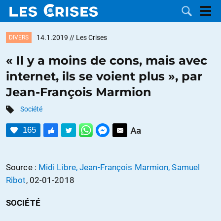
14.1.2019
// Les Crises
DIVERS
« Il y a moins de cons, mais avec
internet, ils se voient plus », par
LES
Jean-François Marmion
DOSSIERS
CATÉGORIES
Société
165
MOTS CLÉS
NOUS
Source :
Midi Libre, Jean-François Marmion, Samuel
Ribot
, 02-01-2018
CONTACTER
FAIRE UN
SOCIÉTÉ
DON