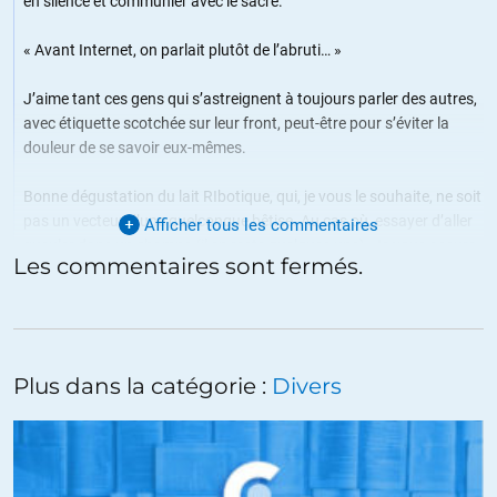
en silence et communier avec le sacré.
« Avant Internet, on parlait plutôt de l’abruti… »
J’aime tant ces gens qui s’astreignent à toujours parler des autres,
avec étiquette scotchée sur leur front, peut-être pour s’éviter la
douleur de se savoir eux-mêmes.
Bonne dégustation du lait RIbotique, qui, je vous le souhaite, ne soit
pas un vecteur d’une quelconque bêtise. Au cas où, essayer d’aller
Afficher tous les commentaires
gueuler dans un champs (il en reste quelques uns). Je vous assure
Les commentaires sont fermés.
que vous ne passerez pas pour un con, personne ne vous entendra
et vous serez peut-être content 😉
+7
ALERTER
Plus dans la catégorie :
Divers
Fabrice
//
14.01.2019 à 06h55
Comme disait audiard dans son excellent film les tonton flingueurs
« les cons ça ose tout c’est à ça qu’on les reconnaît » et hélas dans