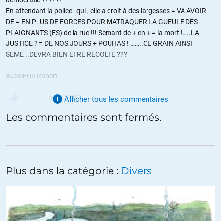
En attendant la police , qui , elle a droit à des largesses = VA AVOIR
DE = EN PLUS DE FORCES POUR MATRAQUER LA GUEULE DES
PLAIGNANTS (ES) de la rue !!! Semant de + en + = la mort !…..LA
JUSTICE ? = DE NOS JOURS + POUHAS ! ……..CE GRAIN AINSI
SEME ..DEVRA BIEN ETRE RECOLTE ???
AUSSEUR Robert
ALERTER
Afficher tous les commentaires
Les commentaires sont fermés.
Landry
//
25.12.2018 à 10h56
Bonjour,
Je suis partant. Ce travail de traduction, s’il vous rend service,
Plus dans la catégorie :
Divers
devrait m’aider dans mes études également.
Landry,
ALERTER