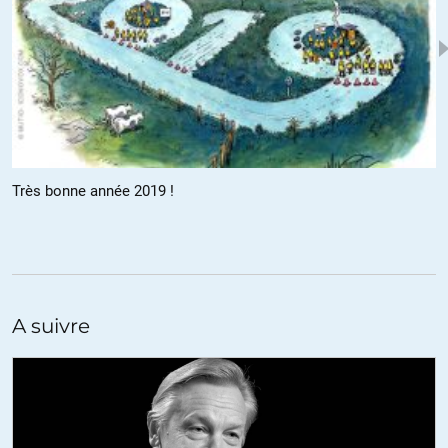
Lamu
//
26.12.2018 à 21h02
Bonjour,
je suis partante aussi. Lamu
ALERTER
Très bonne année 2019 !
Jocelyne Le Boulicaut
//
28.12.2018 à 12h31
Il y a aussi ce texte à relire …….. Inside the British Army’s secret
information warfare machine
A suivre
Cela fait quelques jours qu’il attend …….
ALERTER