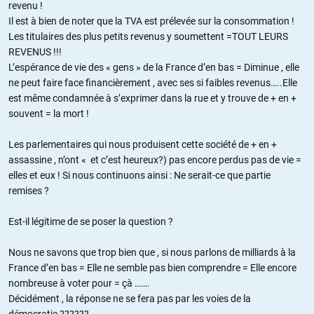
revenu !
Il est à bien de noter que la TVA est prélevée sur la consommation !
Les titulaires des plus petits revenus y soumettent =TOUT LEURS
REVENUS !!!
L’espérance de vie des « gens » de la France d’en bas = Diminue , elle
ne peut faire face financièrement , avec ses si faibles revenus…..Elle
est même condamnée à s’exprimer dans la rue et y trouve de + en +
souvent = la mort !
Les parlementaires qui nous produisent cette société de + en +
assassine , n’ont « et c’est heureux?) pas encore perdus pas de vie =
elles et eux ! Si nous continuons ainsi : Ne serait-ce que partie
remises ?
Est-il légitime de se poser la question ?
Nous ne savons que trop bien que , si nous parlons de milliards à la
France d’en bas = Elle ne semble pas bien comprendre = Elle encore
nombreuse à voter pour = çà …….
Décidément , la réponse ne se fera pas par les voies de la
démocratie ??????