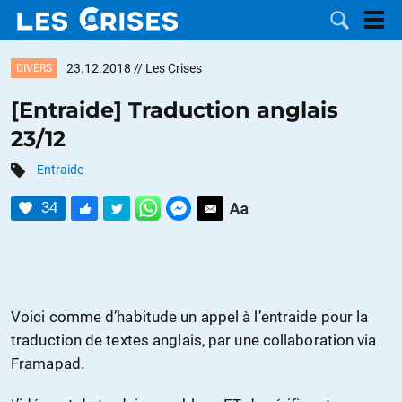
23.12.2018
// Les Crises
DIVERS
[Entraide] Traduction anglais
23/12
LES
Entraide
DOSSIERS
CATÉGORIES
34
MOTS CLÉS
NOUS
Voici comme d’habitude un appel à l’entraide pour la
CONTACTER
FAIRE UN
traduction de textes anglais, par une collaboration via
Framapad.
DON