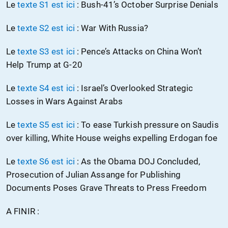
Le
texte S1 est ici
: Bush-41’s October Surprise Denials
Le
texte S2 est ici
: War With Russia?
Le
texte S3 est ici
: Pence’s Attacks on China Won’t
Help Trump at G-20
Le
texte S4 est ici
: Israel’s Overlooked Strategic
Losses in Wars Against Arabs
Le
texte S5 est ici
: To ease Turkish pressure on Saudis
over killing, White House weighs expelling Erdogan foe
Le
texte S6 est ici
: As the Obama DOJ Concluded,
Prosecution of Julian Assange for Publishing
Documents Poses Grave Threats to Press Freedom
A FINIR :