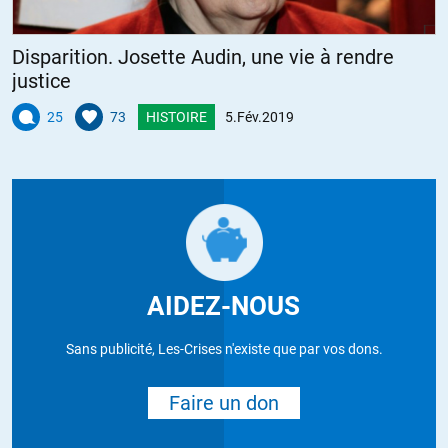
Disparition. Josette Audin, une vie à rendre
justice
25
73
HISTOIRE
5.Fév.2019
AIDEZ-NOUS
Sans publicité, Les-Crises n'existe que par vos dons.
Faire un don