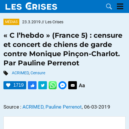
23.3.2019
// Les Crises
MÉDIAS
« C l’hebdo » (France 5) : censure
et concert de chiens de garde
LES
contre Monique Pinçon-Charlot.
Par Pauline Perrenot
DOSSIERS
CATÉGORIES
ACRIMED
,
Censure
MOTS CLÉS
1719
NOUS
Source :
ACRIMED, Pauline Perrenot
, 06-03-2019
CONTACTER
FAIRE UN
DON