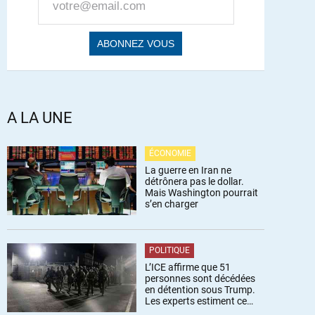
A LA UNE
ÉCONOMIE
La guerre en Iran ne
détrônera pas le dollar.
Mais Washington pourrait
s’en charger
POLITIQUE
L’ICE affirme que 51
personnes sont décédées
en détention sous Trump.
Les experts estiment ce
chiffre sous-estimé