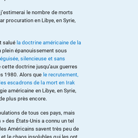
e, j’estimerai le nombre de morts
r procuration en Libye, en Syrie,
t salué
la doctrine américaine de la
n plein épanouissement sous
éguisée, silencieuse et sans
de cette doctrine jusqu’aux guerres
es 1980. Alors que
le recrutement,
des escadrons de la mort en Irak
gie américaine en Libye, en Syrie,
de plus près encore.
pulations de tous ces pays, mais
 » des États-Unis a connu un tel
es Américains savent très peu de
 et le chaos insolubles qui les ont