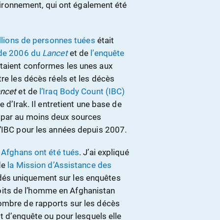
environnement, qui ont également été
illions de personnes tuées
était
ude 2006 du
Lancet
et de
l’enquête
 étaient conformes les unes aux
re les décès réels et les décès
ncet
et de
l’Iraq Body Count (IBC)
e d’Irak. Il entretient une base de
 par au moins deux sources
l’IBC pour les années depuis 2007.
Afghans ont été tués
. J’ai expliqué
 de
la Mission d’Assistance des
és uniquement sur les enquêtes
its de l’homme en Afghanistan
nombre de rapports sur les décès
it d’enquête ou pour lesquels elle