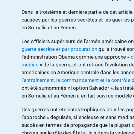
Dans la troisième et dernière partie de cet articl
causées par les guerres secrètes et les guerres pa
en Somalie et au Yémen.
Les officiers supérieurs de l’armée américaine on
guerre secrète et par procuration
qui a trouvé so
l’administration Obama comme une approche «
d
médias
» de la guerre, et ont retracé l’évolution 
américaines en Amérique centrale dans les anné
l’entraînement, le commandement et le contrôle 
ont été surnommés « l’option Salvador », la straté
en Somalie et au Yémen a en fait suivi ce modèle 
Ces guerres ont été catastrophiques pour les po
l’approche « déguisée, silencieuse et sans médias
succès en termes de propagande que la plupart d
choses sur le rôle des États-Unis dans la violence