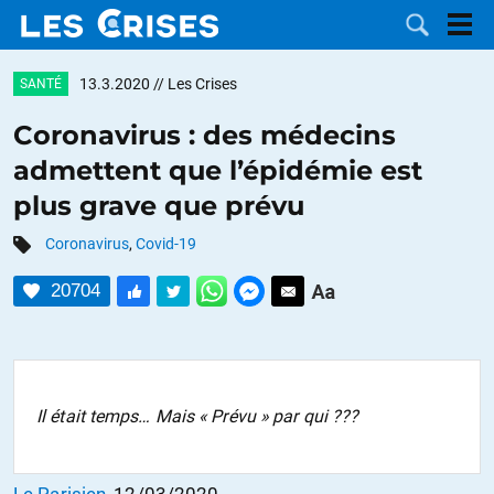
13.3.2020
// Les Crises
SANTÉ
Coronavirus : des médecins
admettent que l’épidémie est
LES
plus grave que prévu
DOSSIERS
CATÉGORIES
Coronavirus
,
Covid-19
20704
MOTS CLÉS
NOUS
CONTACTER
FAIRE UN
Il était temps… Mais « Prévu » par qui ???
DON