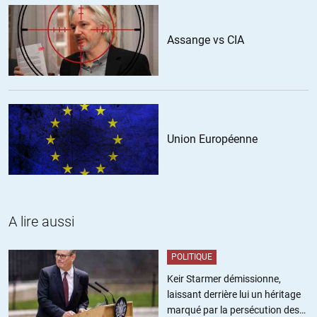
maladie qui ne l’oublions pas va toucher des soignants qui
ont eux aussi des vies de famille, des enfants, le virus n’a pas
Assange vs CIA
atteint son pic le plus grave…. Quand je lis ces gugusses je
me dis qu’ils font parti du danger et aussi des futurs
victimes….
+7
Union Européenne
Julien
//
13.03.2020 à 09h31
Je suis soignant je suis mobilisé je suis au contact mais je garde
mon sang froid et je ne tombe pas dans la psychose. encore une
A lire aussi
fois votre commentaire confirme mes propos. Ne cherchez pas
à vous justifier, les gens comme vous sont bien plus dangereux
que 10 malades réunis.
POLITIQUE
Keir Starmer démissionne,
+24
laissant derrière lui un héritage
marqué par la persécution des