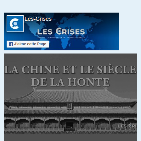
notamment concernant le confinement :
https://medium.com/@tomaspueyo/coronavirus-act-today-
or-people-will-die-f4d3d9cd99ca
+17
Coco
//
15.03.2020 à 17h42
Personnellement, je ne me fierais pas trop au lien donnée par
Alain. Ce site semble diffuser des articles écrits par les
internautes, Sans vouloir douter de la bonne fois des
utilisateurs, de par sa nature, il n’est pas très fiable.
ektin
//
13.03.2020 à 16h20