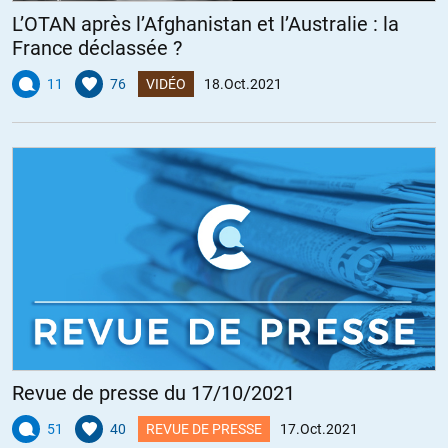
L’OTAN après l’Afghanistan et l’Australie : la
France déclassée ?
11
76
VIDÉO
18.Oct.2021
Revue de presse du 17/10/2021
51
40
REVUE DE PRESSE
17.Oct.2021