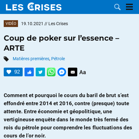
19.10.2021
// Les Crises
VIDÉO
Coup de poker sur l’essence –
ARTE
LES
Matières premières
,
Pétrole
DOSSIERS
CATÉGORIES
92
MOTS CLÉS
Comment et pourquoi le cours du baril de brut s’est
NOUS
effondré entre 2014 et 2016, contre (presque) toute
attente. Entre économie et géopolitique, une
CONTACTER
FAIRE UN
vertigineuse enquête dans le monde très fermé des
rois du pétrole pour comprendre les fluctuations des
DON
cours de l’or noir.