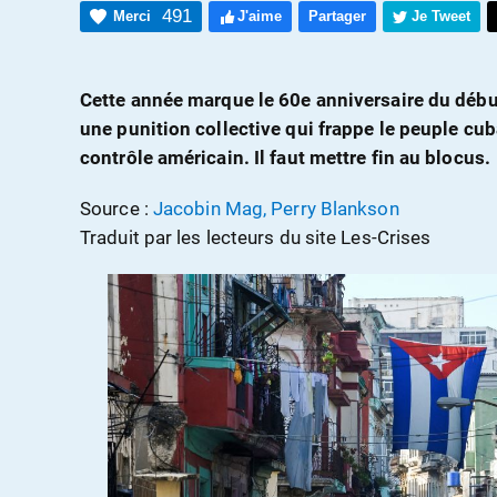
491
Merci
J'aime
Partager
Je Tweet
Cette année marque le 60e anniversaire du débu
une punition collective qui frappe le peuple cub
contrôle américain. Il faut mettre fin au blocus.
Source :
Jacobin Mag, Perry Blankson
Traduit par les lecteurs du site Les-Crises