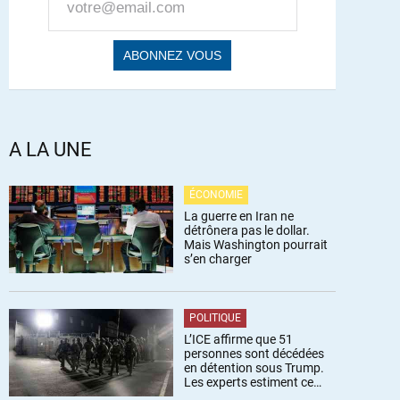
A LA UNE
ÉCONOMIE
La guerre en Iran ne
détrônera pas le dollar.
Mais Washington pourrait
s’en charger
POLITIQUE
L’ICE affirme que 51
personnes sont décédées
en détention sous Trump.
Les experts estiment ce
chiffre sous-estimé