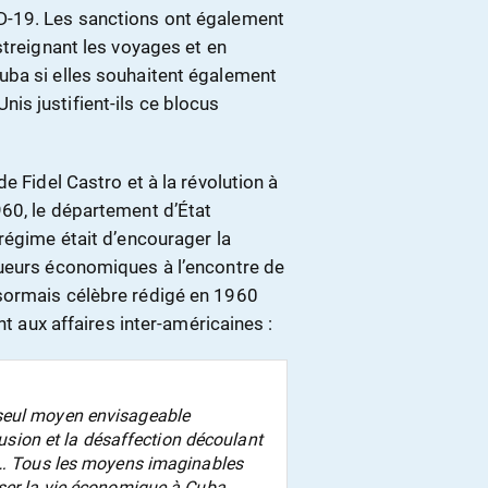
D-19. Les sanctions ont également
streignant les voyages et en
uba si elles souhaitent également
s justifient-ils ce blocus
e Fidel Castro et à la révolution à
60, le département d’État
régime était d’encourager la
gueurs économiques à l’encontre de
sormais célèbre rédigé en 1960
nt aux affaires inter-américaines :
 seul moyen envisageable
llusion et la désaffection découlant
es… Tous les moyens imaginables
iser la vie économique à Cuba…