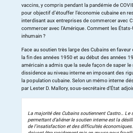
vaccins, y compris pendant la pandémie de COVI
pour objectif d’étouffer l’économie cubaine en re
interdisant aux entreprises de commercer avec C
commercer avec l’Amérique. Comment les États-Uni
inhumain ?
Face au soutien très large des Cubains en faveur d
la fin des années 1950 et au début des années 19
américain a admis que la seule façon de saper le 
dissidence au niveau interne en imposant des ri
la population cubaine. Selon un mémo interne dé
par Lester D. Mallory, sous-secrétaire d’État adjoi
La majorité des Cubains soutiennent Castro… Le
permettant d’aliéner le soutien interne est la dési
de l’insatisfaction et des difficultés économiqu
doivent être rapidement mis en œuvre pour fragil