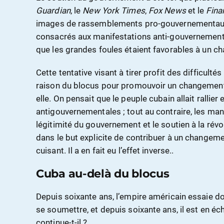
Guardian
, le
New York Times
,
Fox News
et le
Fina
images de rassemblements pro-gouvernementaux 
consacrés aux manifestations anti-gouvernementa
que les grandes foules étaient favorables à un 
Cette tentative visant à tirer profit des difficult
raison du blocus pour promouvoir un changement
elle. On pensait que le peuple cubain allait rallie
antigouvernementales ; tout au contraire, les man
légitimité du gouvernement et le soutien à la révo
dans le but explicite de contribuer à un changeme
cuisant. Il a en fait eu l’effet inverse..
Cuba au-delà du blocus
Depuis soixante ans, l’empire américain essaie d
se soumettre, et depuis soixante ans, il est en éc
continue-t-il ?