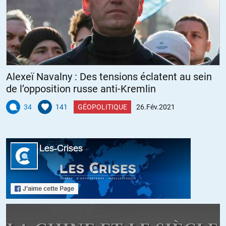
Les nouvelles missions de la police (depuis les « bienfaits » de la
politique de Pierre Joxe et la « rentabilité » initiée par les
fauxcialistes) sont de « faire du chiffre » en distribuant à tour de bras
des « prunes » très rentables pour les sociétés PRIVÉES qui gèrent le
centre national de gestion des PV à Rennes.
Alexeï Navalny : Des tensions éclatent au sein
Mission grandement facilitée par les nouveaux « PV électroniques »
de l’opposition russe anti-Kremlin
établis sur smartphone qui nécessitent simplement quelques clics et
34
141
GÉOPOLITIQUE
26.Fév.2021
qui transmettent les amendes sans que le moindre « papillon » ne
soit apposé sur le par-brise, ce qui limite les possibilités de
contestation.
Et quand les flics font autre chose, c’est pour défendre la « sûreté de
l’état » en allant taper sur des manifestants grandement indignés
par les pratiques « bienfaisantes » des politiques nationales mais
aussi municipales qui ne sont que de la coercition des aspirations de
la population.
Et si par malheur la colère de la population monte un peu trop, on