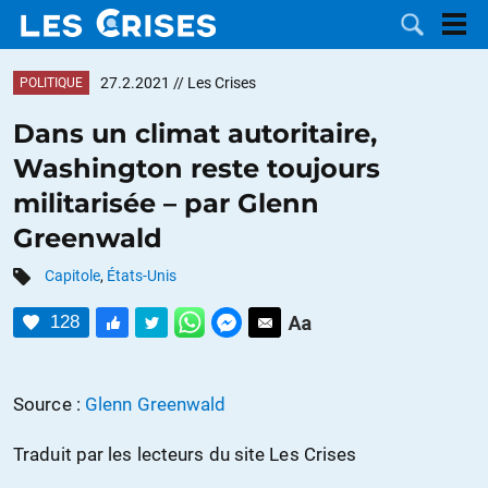
27.2.2021
// Les Crises
POLITIQUE
Dans un climat autoritaire,
Washington reste toujours
LES
militarisée – par Glenn
Greenwald
DOSSIERS
CATÉGORIES
Capitole
,
États-Unis
MOTS CLÉS
128
NOUS
Source :
Glenn Greenwald
CONTACTER
FAIRE UN
Traduit par les lecteurs du site Les Crises
DON