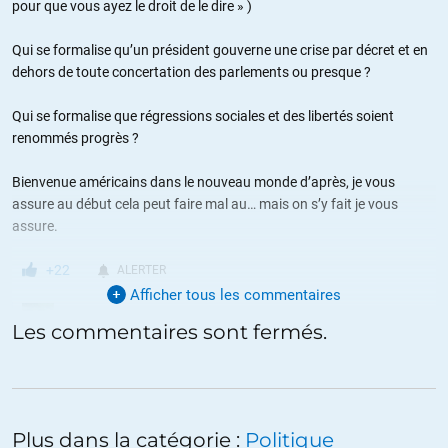
pour que vous ayez le droit de le dire » )
Qui se formalise qu’un président gouverne une crise par décret et en
dehors de toute concertation des parlements ou presque ?
Qui se formalise que régressions sociales et des libertés soient
renommés progrès ?
Bienvenue américains dans le nouveau monde d’après, je vous
assure au début cela peut faire mal au… mais on s’y fait je vous
assure.
+22
ALERTER
Afficher tous les commentaires
Fabrice
//
27.02.2021 à 08h23
Les commentaires sont fermés.
allez rions en ce sketch de Timsit qui je trouve résume bien le
ridicule de la situation :
https://youtu.be/222Q8C_A6rY
et des abus
des procédures qui se mettent en place et de la suspicion
généralisée (je mets à part si vous trouvez que cela n’y correspond
Plus dans la catégorie :
Politique
pas et pourtant)