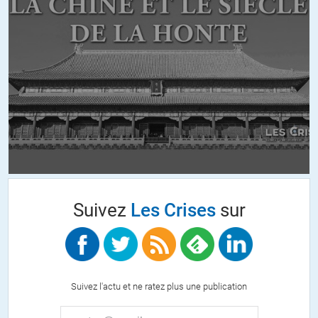
lâche dans les rues l’armée pour aller « calmer » les foules et
préserver la « paix sociale » en remettant au goût du jour la vielle
tradition de tirer dans le tas.
Le tout au nom de la « protection de la population » contre les
« attaques terroristes », population qui serait moins énervée si sa
sécurité était assurée par des « gardiens de la paix » qui se
contentaient de protéger la population contre les agressions.
Désormais, les « forces de l’ordre » (nom donné par les fauxcialistes)
ne sont plus au service de la population mais au service exclusif des
« élites » et leur mission consiste à protéger les fesses de ces
dernières et de leur assurer des revenus par le biais de PV.
Suivez
Les Crises
sur
Et si ça ne suffit pas, on appelle l’armée, au moins ils tirent dans le
tas sans réfléchir, ce qui permet de « rétablir l’ordre » et de « sauver
les institutions de la république ».
C’est beau la démocrassie.
Suivez l'actu et ne ratez plus une publication
+13
ALERTER