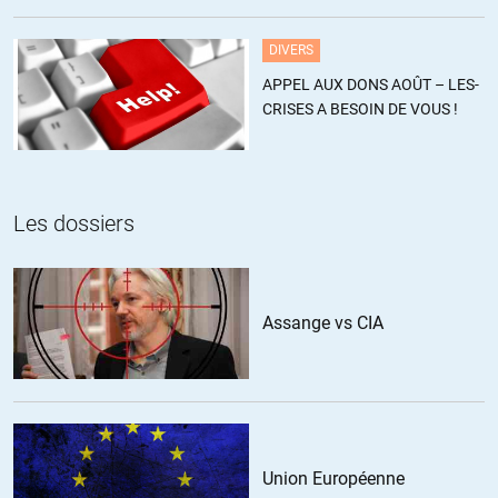
estiment ce chiffre sous-estimé
« Full Metal Jacket » lancé à 650m/s à 500 coups minutes … si ?
DIVERS
ALERTER
APPEL AUX DONS AOÛT – LES-
CRISES A BESOIN DE VOUS !
Les dossiers
Assange vs CIA
Union Européenne