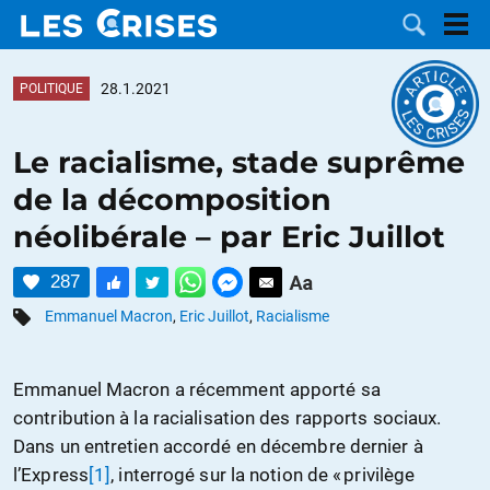
28.1.2021
POLITIQUE
Le racialisme, stade suprême
LES
de la décomposition
néolibérale – par Eric Juillot
DOSSIERS
CATÉGORIES
287
MOTS CLÉS
Emmanuel Macron
,
Eric Juillot
,
Racialisme
NOUS
Emmanuel Macron a récemment apporté sa
CONTACTER
FAIRE UN
contribution à la racialisation des rapports sociaux.
Dans un entretien accordé en décembre dernier à
DON
l’Express
[1]
, interrogé sur la notion de « privilège