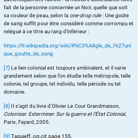
fait de la personne concernée un Noir, quelle que soit
sa couleur de peau, selon la
one-drop rule
: Une goûte
de sang suffit pour être considéré comme corrompu et
relégué à ce titre au rang d’inférieur :
https://fr.wikipedia.org/wiki/R%C3%A8gle_de_l%27uni
que_goutte_de_sang
[7]
Le lien colonial est toujours ambivalent, et il varie
grandement selon que l’on étudie telle métropole, telle
colonie, tel groupe, tel individu, telle période ou tel
domaine.
[8]
Il s’agit du livre d’Olivier Le Cour Grandmaison,
Coloniser. Exterminer. Sur la guerre et l’État Colonial
,
Paris, Fayard, 2005.
[9]
Taguieff,
op.cit,
page 155.