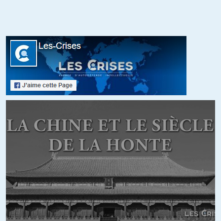
+8
Guise
//
28.01.2021 à 14h50
@piedecou : Vous avez effectivement démontré le problème : des
discriminations touchent des personnes diverses, sur des critères
physiques (poids, taux de mélanine, sexe). Ce qui est inadmissible
éthiquement.
La discrimination qui touche les femmes grosses (et
boutonneuse, pourquoi pas) relève du sexisme.
Le sexisme n’est pas le racisme. Mais les deux sont des idéologies
qui justifient l’exploitation d’êtres humains, sur la base de critères
arbitraires.
Vous parlez des services publics qui « accueillent tout le monde
sans aucune distinction » : est-ce que vous avez vu passer cette
étude, qui montre que les bébés noirs ont moitié moins de risque
de mourir s’ils sont soignés par un médecin racisé, que si ils sont