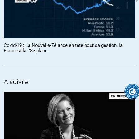
+19
ALERTER
Alfred
//
28.01.2021 à 11h53
@ Traroth: Je n’ai pas compris ce qui est d’extrême droite dans
Covid-19 : La Nouvelle-Zélande en tête pour sa gestion, la
« Mais on se garde bien de regarder les services publics qui
France à la 73e place
accueillent tout le monde sans aucune distinction, et tout
citoyen français ( y compris ceux et celles qui ont une double
nationalité) peut devenir fonctionnaire. »
+26
A suivre
Voix de chalam
//
28.01.2021 à 13h17
Vous faites la même erreur, mon cher Traroth, que les
décoloniaux : vous sautez trop vite à la conclusion. Qu’est ce qui
vous fait dire que cette plus grande difficulté à trouver du travail
est due au racisme ? De nombreux autres facteurs peuvent