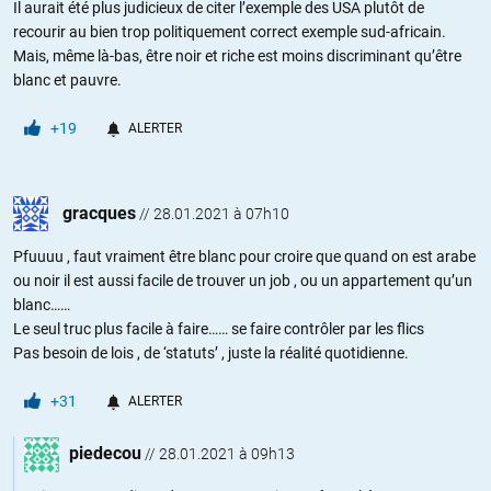
Il aurait été plus judicieux de citer l’exemple des USA plutôt de
recourir au bien trop politiquement correct exemple sud-africain.
Mais, même là-bas, être noir et riche est moins discriminant qu’être
blanc et pauvre.
+19
ALERTER
gracques
//
28.01.2021 à 07h10
Pfuuuu , faut vraiment être blanc pour croire que quand on est arabe
ou noir il est aussi facile de trouver un job , ou un appartement qu’un
blanc……
Le seul truc plus facile à faire…… se faire contrôler par les flics
Pas besoin de lois , de ‘statuts’ , juste la réalité quotidienne.
+31
ALERTER
piedecou
//
28.01.2021 à 09h13