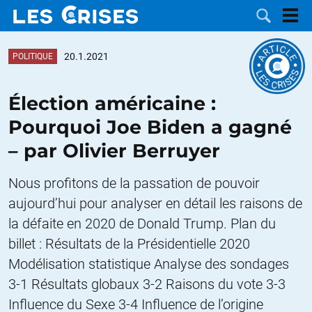
20.1.2021
POLITIQUE
Élection américaine :
LES
Pourquoi Joe Biden a gagné
– par Olivier Berruyer
DOSSIERS
CATÉGORIES
Nous profitons de la passation de pouvoir
MOTS CLÉS
aujourd’hui pour analyser en détail les raisons de
la défaite en 2020 de Donald Trump. Plan du
NOUS
billet : Résultats de la Présidentielle 2020
CONTACTER
FAIRE UN
Modélisation statistique Analyse des sondages
3-1 Résultats globaux 3-2 Raisons du vote 3-3
DON
Influence du Sexe 3-4 Influence de l’origine