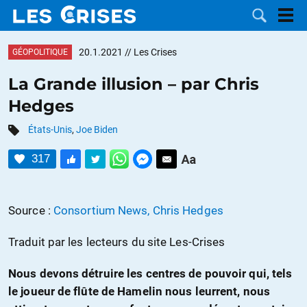
20.1.2021
// Les Crises
GÉOPOLITIQUE
La Grande illusion – par Chris
Hedges
LES
États-Unis
,
Joe Biden
DOSSIERS
CATÉGORIES
317
MOTS CLÉS
Source :
Consortium News, Chris Hedges
NOUS
Traduit par les lecteurs du site Les-Crises
CONTACTER
FAIRE UN
Nous devons détruire les centres de pouvoir qui, tels
DON
le joueur de flûte de Hamelin nous leurrent, nous