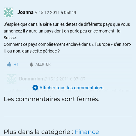
Joanna
//
15.12.2011 à 05h49
J’espère que dans la série sur les dettes de différents pays que vous
annoncez il y aura un pays dont on parle peu en ce moment : la
Suisse.
Comment ce pays complètement enclavé dans « l’Europe » s’en sort-
il, ou non, dans cette période ?
+1
ALERTER
Donmarlon
//
15.12.2011 à 07h07
Afficher tous les commentaires
La Suisse s’en est sortie plus ou moins bien jusqu’à présent et non
pas en raison de l’exode fiscal ou du secret bancaire comme on
Les commentaires sont fermés.
peut l’entendre ici et là. Si Olivier le désire, je peux lui soumettre une
étude approfondie à ce sujet mais dans les grandes lignes:
·
Le pays a voté un frein à l’endettement en 2001, qui est entré
en vigueur en 2003. Résultat: le ratio Dettes/PIB de l’Etat (et de ses
Plus dans la catégorie :
Finance
composants) a reculé à 38,3% en 2010 contre 52,4% en 2005.