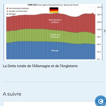
·
La Suisse a su garder et développer un fort tissu industriel:
l’emploi dans le secteur secondaire (industrie) a progressé au
troisième trimestre de 1% et celui dans le tertaire (services) de 0,7%.
Tout va bien, le bonheur est dans le pré et la Suisse est un pays de
Cocagne? Ben non, le chômage a augmenté en novembre à 3,1%,
en raison des effets de change qui plombent les comptes des
entreprises et une mini-récession est prévue au début 2012.
Pourquoi? Le franc suisse fait depuis le début de 2011 l’objet d’une
spéculation frénétique qui a poussé la Banque Nationale Suisse a
instauré un cours de change fixe face à l’euro. Avec quelles
conséquences? Ben nul ne sait en Suisse mais la facture risque de
faire très mal… A suivre donc mais l’inquiétude est bien présente
La Dette totale de l’Allemagne et de l’Angleterre
dans le pays.
+1
ALERTER
A suivre
Pana
//
15.12.2011 à 08h47
Il faut aussi expliquer pourquoi le chiffre du chômage CH est très