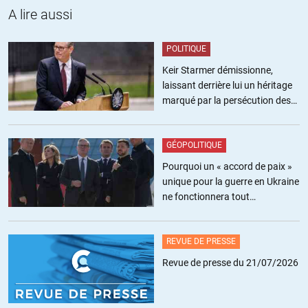
A lire aussi
POLITIQUE
Keir Starmer démissionne,
Stephane PASQUIER
//
15.12.2011 à 05h58
laissant derrière lui un héritage
marqué par la persécution des
Donc en fait, les Etats et banques centrales auront le choix suivant
militants pro-palestiniens
pour résoudre cette situation:
GÉOPOLITIQUE
1- Au moins 2 décennies de récession afin de rembourser la dette,
émeutes, pauvreté, déflation dans toutes les classes d’Actif,
Pourquoi un « accord de paix »
augmentation de la valeur du « cash »
unique pour la guerre en Ukraine
2- Détruire la dette, et ruiner les Banques compagnie d’Assurance, et
ne fonctionnera tout
les ménages.
simplement pas
3- Détruire la monnaie, ce qui revient à détruire tout le lien social… et
la société.
REVUE DE PRESSE
Revue de presse du 21/07/2026
Ai-je oublié quelque chose ????
ALERTER