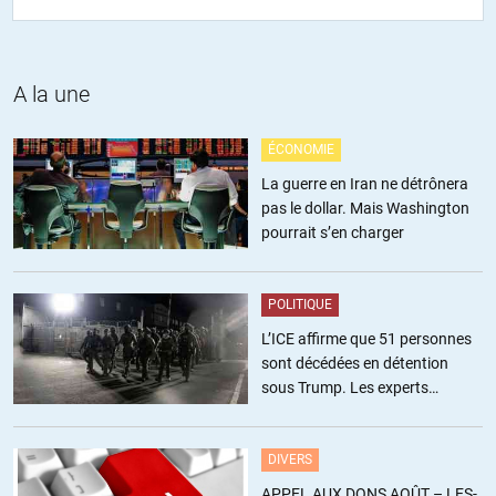
Jack
//
16.12.2011 à 10h51
Cette démonstration de chauvinisme Helvète est
bouleversante, mais je me fous de votre porte-monnaie!
A la une
Tout ce que je voulais savoir, c’est le poids de vos banques
dans votre économie. Il me semble que par les temps qui
ÉCONOMIE
courent, ce n’est pas négligeable.
La guerre en Iran ne détrônera
pas le dollar. Mais Washington
pourrait s’en charger
Fenril 74
//
18.12.2011 à 16h14
POLITIQUE
Semaine dernière, un reportage sur la TSR, 1 suisse sur 5
L’ICE affirme que 51 personnes
aurait refusé des soins pour raison financière.
sont décédées en détention
sous Trump. Les experts
estiment ce chiffre sous-estimé
DIVERS
Couleur
APPEL AUX DONS AOÛT – LES-
//
19.12.2011 à 08h24