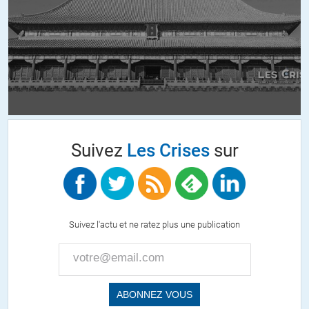
ALERTER
Jack
//
15.12.2011 à 15h03
Quelle est la part de l’industrie financière Suisse dans le PIB?
ALERTER
Pana
//
15.12.2011 à 19h16
Suivez
Les Crises
sur
On paie nos impòts.
On paie la Caisse maladie – env. CHF 3’500 à CHF 4’000.– min.
par année.
La grève n’existe pour ainsi dire pas.
On travaille 45 heures par semaine et même plus….
Suivez l'actu et ne ratez plus une publication
L’industrie financière dans le PIB !!!!
Certainement en baisse grâce à la baisse des marchés, la
suppression du secret bancaire, etc. etc. etc….