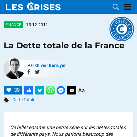
15.12.2011
FINANCE
La Dette totale de la France
LES
Par
Olivier Berruyer
DOSSIERS
CATÉGORIES
MOTS CLÉS
39
NOUS
Dette Totale
CONTACTER
FAIRE UN
Ce billet entame une petite série sur les dettes totales
DON
de différents pays. Nous parlons beaucoup des