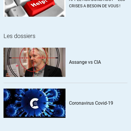
CRISES A BESOIN DE VOUS !
Ne pas oublier la première exportation de la Suisse : le
chomage justement. On ne paye les frontaliers au chomage
qu’a hauteur de 80% de ce qu’ils auraient touché chez nous et
pour les non européens c’est 3 mois et ensuite, retour au pays.
Les dossiers
Vu le nombre d’etrangers en Suisse (cause droit du sang on
peut vivre en Suisse depuis 3 generations et toujours être un
immigré) la procédure est très rentable.
Pour nos autres exportations, le positionnement « luxe haut de
Assange vs CIA
gamme » nous permet de traverser les crises sans trop de
difficultés. On continue à vendre à ceux que la crise enrichie.
Coronavirus Covid-19
step
//
19.12.2011 à 16h28
@jack en ratio de PIB, 3 fois la france pour les stricts activités
financières. On tourne a 15% du pib total.