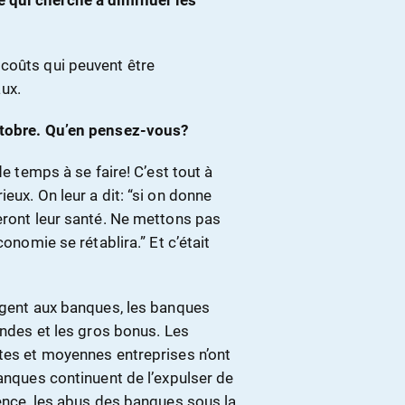
 qui cherche à diminuer les
coûts qui peuvent être
ux.
ctobre. Qu’en pensez-vous?
de temps à se faire! C’est tout à
eux. On leur a dit: “si on donne
eront leur santé. Ne mettons pas
conomie se rétablira.” Et c’était
argent aux banques, les banques
endes et les gros bonus. Les
ites et moyennes entreprises n’ont
banques continuent de l’expulser de
lence, les abus des banques sous la