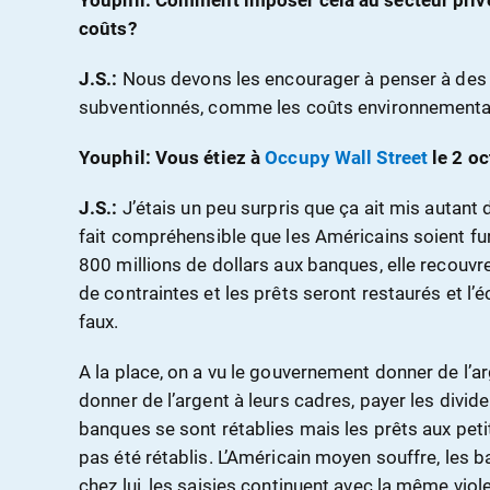
Youphil: Comment imposer cela au secteur privé
coûts?
J.S.:
Nous devons les encourager à penser à des 
subventionnés, comme les coûts environnementa
Youphil: Vous étiez à
Occupy Wall Street
le 2 o
J.S.:
J’étais un peu surpris que ça ait mis autant 
fait compréhensible que les Américains soient furi
800 millions de dollars aux banques, elle recouvr
de contraintes et les prêts seront restaurés et l’é
faux.
A la place, on a vu le gouvernement donner de l’
donner de l’argent à leurs cadres, payer les divid
banques se sont rétablies mais les prêts aux pet
pas été rétablis. L’Américain moyen souffre, les 
chez lui, les saisies continuent avec la même vio