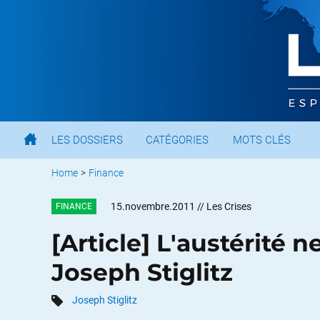
LES DOSSIERS
CATÉGORIES
MOTS CLÉS
Home
>
Finance
15.novembre.2011
// Les Crises
FINANCE
[Article] L'austérité 
Joseph Stiglitz
Joseph Stiglitz