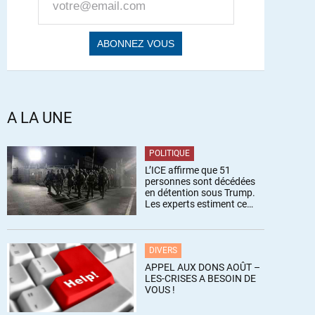
A LA UNE
POLITIQUE
L’ICE affirme que 51
personnes sont décédées
en détention sous Trump.
Les experts estiment ce
chiffre sous-estimé
DIVERS
APPEL AUX DONS AOÛT –
LES-CRISES A BESOIN DE
VOUS !