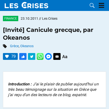
23.10.2011
// Les Crises
FINANCE
[Invité] Canicule grecque, par
Okeanos
LES
Grèce
,
Okeanos
DOSSIERS
CATÉGORIES
79
MOTS CLÉS
NOUS
Introduction :
J’ai le plaisir de publier aujourd’hui un
très beau témoignage sur la situation en Grèce que
CONTACTER
FAIRE UN
j’ai reçu d’un des lecteurs de ce blog, expatrié.
DON