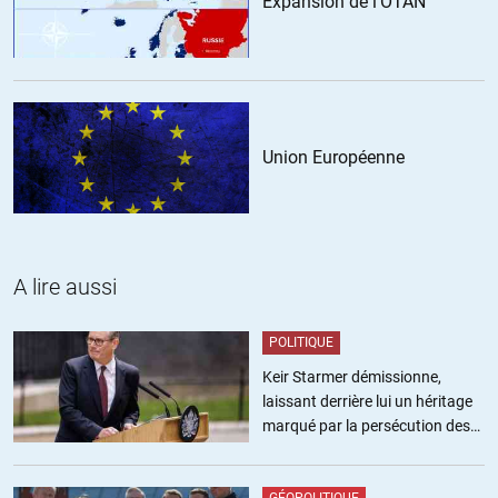
Expansion de l'OTAN
ans (*) C’est plus que pendant la crise de 1929, ou qu’en Grèce
ces dernières années.
Ceci est incohérent avec la promesse de LFI d’augmenter le
pouvoir d’achat, réduire les retraites, améliorer les services
publics…. toutes choses qui demandent de la croissance du PIB,
Union Européenne
donc plus d’énergie.
En d’autres termes, l’incohérence vient du refus de voir que la
nécessaire sobriété énergétique et l’austérité économique sont
liées.
A lire aussi
(*) demonstration ici:
https://jancovici.com/transition-
energetique/l-energie-et-nous/lenergie-de-quoi-sagit-il-
POLITIQUE
exactement/
Keir Starmer démissionne,
laissant derrière lui un héritage
+4
marqué par la persécution des
militants pro-palestiniens
Jbb
//
19.06.2017 à 22h23