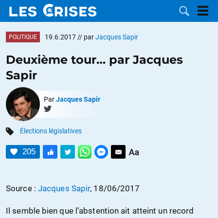
19.6.2017
// par
Jacques Sapir
POLITIQUE
Deuxième tour… par Jacques
Sapir
LES
Par
Jacques Sapir
DOSSIERS
CATÉGORIES
Élections législatives
MOTS CLÉS
205
NOUS
CONTACTER
FAIRE UN
Source :
Jacques Sapir
, 18/06/2017
DON
Il semble bien que l’abstention ait atteint un record