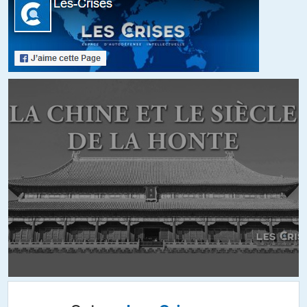
+9
ALERTER
Sam
//
19.06.2017 à 23h19
La xénophobie est devenue accessoire au FN non pas parce
qu’elle a baissé chez eux, mais qu’elle est montée partout
ailleurs. Aujourd’hui, stigmatiser un musulman est normal,
laisser des centaines de milliers de familles couler au fond de la
méditerranée est banal, bombarder des civils, trier des migrants,
organiser des charter de roms, …
La xénophobie du FN parait archaïque, c’est une xénophobie
« de chez nous », façon « le temps béni des colonies », qui pleure
la disparition de l’empire français.
Par contre, la xénophobie ordinaire elle, tue quotidiennement
des foules considérables dans l’indifférence la plus absolue.
+2