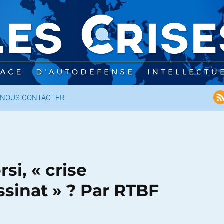
NOUS CONTACTER
i, « crise
ssinat » ? Par RTBF