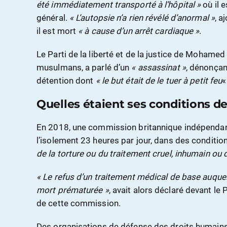
été immédiatement transporté à l’hôpital »
où il 
général.
«
L’autopsie n’a rien révélé d’anormal »
, a
il est mort
« à cause d’un arrêt cardiaque »
.
Le Parti de la liberté et de la justice de Mohamed
musulmans, a parlé d’un
« assassinat »
, dénonçan
détention dont
« le but était de le tuer à petit feu
«
Quelles étaient ses conditions d
En 2018, une commission britannique indépendan
l’isolement 23 heures par jour, dans des conditi
de la torture ou du traitement cruel, inhumain ou
« Le refus d’un traitement médical de base auquel i
mort prématurée »
, avait alors déclaré devant le
de cette commission.
Des organisations de défense des droits humains