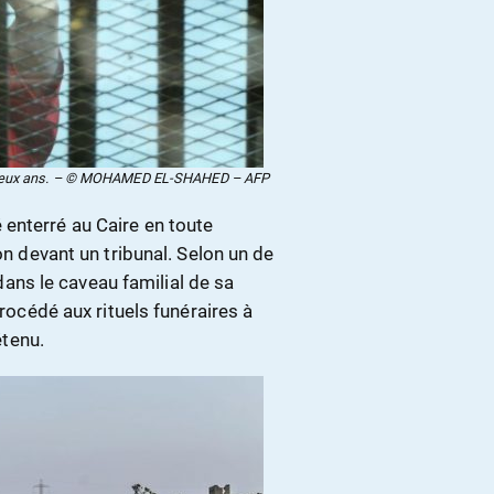
a deux ans. – © MOHAMED EL-SHAHED – AFP
enterré au Caire en toute
on devant un tribunal. Selon un de
 dans le caveau familial de sa
procédé aux rituels funéraires à
étenu.