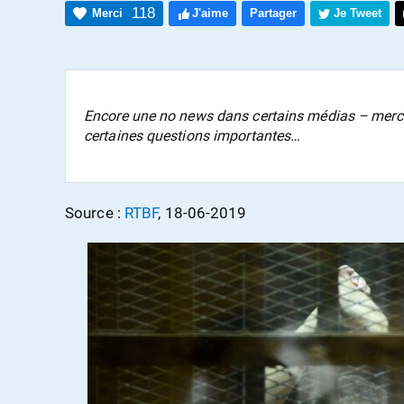
118
Merci
J'aime
Partager
Je Tweet
Encore une no news dans certains médias – merci
certaines questions importantes…
Source :
RTBF
, 18-06-2019