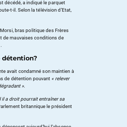
est décédé, a indiqué le parquet
joute-t-il. Selon la télévision d’Etat,
 Morsi, bras politique des Frères
t de mauvaises conditions de
 .
e détention?
te avait condamné son maintien à
ons de détention pouvant
« relever
 dégradant »
.
l a droit pourrait entraîner sa
 Parlement britannique le président
 dénoncent aujourd’hui l’absence