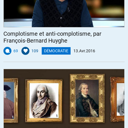
des thuriféraires de l’Institut Montaigne
(
https://www.mediapart.fr/journal/france/070416/le-patronat-
heberge-discretement-emmanuel-macron
officine gauchiste bien
connu) , dont la création est salué par Gattaz lui-même
* et des manifestants, globalement de gauche, voire même un peu
Complotisme et anti-complotisme, par
plus, en lutte nuit et jours depuis 2 semaines contre une loi travail qui
François-Bernard Huyghe
nous ferait revenir, littéralement, au XIXe siècle en termes de droit du
travail, saluée par tout le haut patronat (malgré les larmes de
69
109
DÉMOCRATIE
13.Avr.2016
crocodile de Gattaz), accueillant en héros des gens comme Lordon
ou Ruffin, diffusent des films de Pierre Carles, bref veulent changer le
système
le courant va passer, c’est sûr…
+192
ALERTER
RD
//
14.04.2016 à 03h22
Sinon, sur le sujet, je recommande chaudement un billet de blog
(pas de moi, je précise au cas où…) : « Le rêve humide des
éditorialistes : un Ciudadanos français »