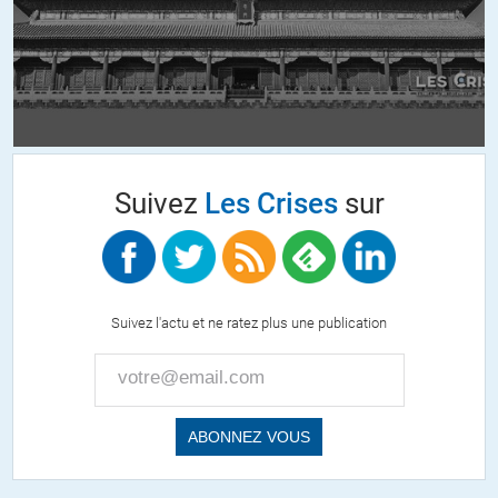
+29
ALERTER
Bigtof
//
14.04.2016 à 08h05
Et il esr aussi le principal créateur du catalogue des 100
mesures d’Attali sous Sarkozy.
Prêt à manger à tous les rateliers…
Suivez
Les Crises
sur
+30
jim
//
14.04.2016 à 09h21
Suivez l'actu et ne ratez plus une publication
La question politique et manipulatoire en vue de 2017 ne se pose
absolument pas comme cela!
Il est regrettable que ce commentaire ait été sélectionné et donc
mis en avant, aveuglant la compréhension!!!
+6
ALERTER