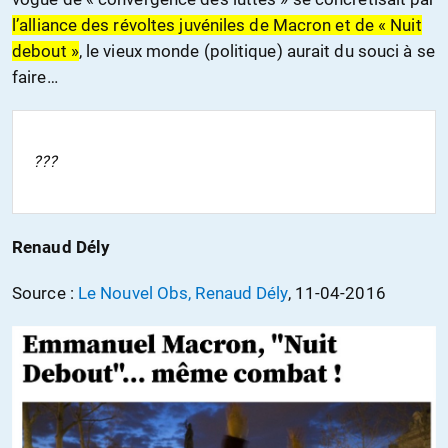
l’alliance des révoltes juvéniles de Macron et de « Nuit
debout »
, le vieux monde (politique) aurait du souci à se
faire…
???
Renaud Dély
Source :
Le Nouvel Obs, Renaud Dély
, 11-04-2016