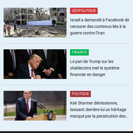
+42
ALERTER
GÉOPOLITIQUE
Chris
//
14.04.2016 à 11h56
Israël a demandé à Facebook de
censurer des contenus liés à la
Quand je lis le § sur sa formation, je suis prise d’une irrépressible
guerre contre l’Iran
envie de rire. Son parti « ni-ni » en est une parfaite illustration.
Quant à Mme Trogneux de 20 ans son ainée, j’imagine qu’elle joue
le rôle d’inspiratrice vu le profil intellectuel de EM. Me trotte dans
FINANCE
la tête une chanson de France Gall : poupée de cire, poupée de
Le pari de Trump sur les
son…
stablecoins met le système
Renaud Dely est pris en flagrant délit de propagande et
financier en danger
désinformation.
+19
ALERTER
POLITIQUE
Scalpel
Keir Starmer démissionne,
//
14.04.2016 à 21h22
laissant derrière lui un héritage
Comme qui dirait flagrant Dely…
marqué par la persécution des
militants pro-palestiniens
+5