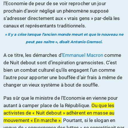
l’Economie de peur de se voir reprocher un jour
prochain d’avoir négligé un phénomène supposé
s’adresser directement aux « vrais gens » par-delà les
canaux et représentants traditionnels.
« Il y a crise lorsque l’ancien monde meurt et que le nouveau ne
peut pas naître », disait Antonio Gramsci.
A ce titre, les démarches d’
Emmanuel Macron
comme
de Nuit debout sont d’inspiration gramscistes. C’est
bien un combat culturel qu’ils engagent l’un comme
l’autre pour apporter une bouffée d’air frais à même de
changer un vieux système à bout de souffle.
Pas sûr que le ministre de l’Economie en vienne pour
autant à camper place de la République.
Ou que les
activistes de « Nuit debout » adhèrent en masse au
mouvement « En marche ».
Pourtant, si le slogan en
vogue de « convergence des luttes » se concrétisait par