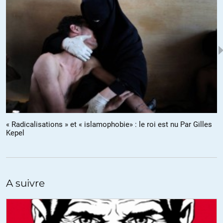
tourner de plus en plus mal et que l’opinion publique s’en
désolidarisera plus fortement.
+6
ALERTER
Abemus
//
14.04.2016 à 03h06
Plus c’est gros plus ça passe, dit-on, mais il y a sans doute une limite
à la dilatation de notre anatomie.
« Radicalisations » et « islamophobie» : le roi est nu Par Gilles
Kepel
+94
ALERTER
Emmanuel
//
14.04.2016 à 03h52
Vous parlez probablement de l’hypertrophie de nos muscles
A suivre
zygomatiques, exercés sans relâche grâce à l’Obs ? En vérité, je
commence même à penser à m’abonner.
En attendant, rappelons qu’il y a déjà eu un autre grand amoureux