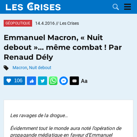
14.4.2016
// Les Crises
GÉOPOLITIQUE
Emmanuel Macron, « Nuit
debout »… même combat ! Par
LES
Renaud Dély
DOSSIERS
CATÉGORIES
Macron
,
Nuit debout
106
MOTS CLÉS
NOUS
CONTACTER
FAIRE UN
Les ravages de la drogue…
Évidemment tout le monde aura noté l’opération de
DON
propagande médiatique en faveur d’Emmanuel