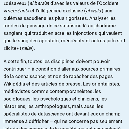
«désaveu» (
al bara’a
) d’avec les valeurs de l’Occident
«mécréant»
et l’allégeance exclusive (
al wala’
) aux
oulémas saoudiens les plus rigoristes. Analyser les
modes de passage de ce salafisme-là au jihadisme
sanglant, qui traduit en acte les injonctions qui veulent
que le sang des apostats, mécréants et autres juifs soit
«licite» (
halal
).
A cette fin, toutes les disciplines doivent pouvoir
contribuer – à condition d’aller aux sources primaires
de la connaissance, et non de rabâcher des pages
Wikipédia et des articles de presse. Les orientalistes,
médiévistes comme contemporanéistes, les
sociologues, les psychologues et cliniciens, les
historiens, les anthropologues, mais aussi les
spécialistes de datascience ont devant eux un champ
immense à défricher – qui ne concerne pas seulement
l’étude des ennemis de la société qui ont ensanglanté