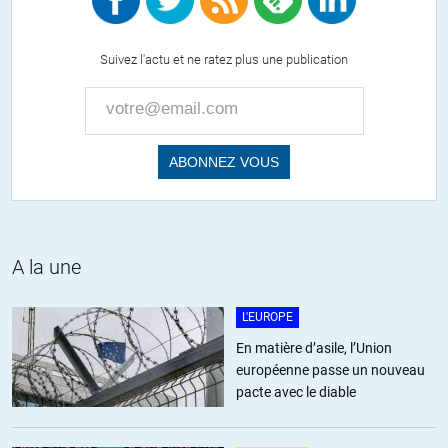
Olivier Roy.
Olivier Roy écrit que 25 % des personnes mentionnées dans les
fiches S sont des « français de souche » fraîchement convertis. 25%
Suivez l'actu et ne ratez plus une publication
est peut être une grande proportion mais cela reste minoritaire.
Les 75 % restant sont des « 2ième génération ». Il précise que les
immigrés et les « 3ième génération » ne sont pas présents dans les
fiches S. Donc ce n’est pas la troisième génération qui est une cible
des recruteurs mais la deuxième génération.
J’avoue ne pas comprendre ce phénomène et il ne l’explique pas.
D’autre part, Olivier Roy n’explique pas ce qui fait que l’islam(isme)
est un « winner take all » sur le marché des idéologies récupérable
par le radicalisme violent.
A la une
+3
ALERTER
L'EUROPE
En matière d’asile, l’Union
européenne passe un nouveau
DocteurGrodois
//
15.04.2016 à 15h44
pacte avec le diable
@LS
Houla. Il y a une querelle théorique, mais surtout politique la-