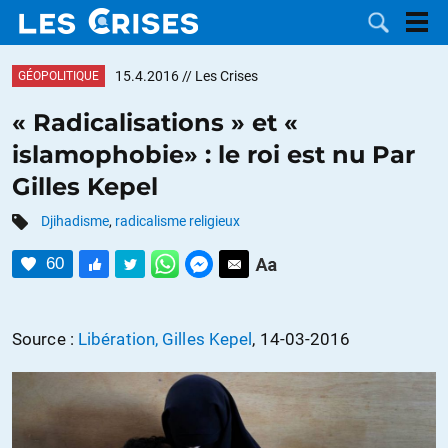
15.4.2016
// Les Crises
GÉOPOLITIQUE
« Radicalisations » et «
islamophobie» : le roi est nu Par
LES
Gilles Kepel
DOSSIERS
CATÉGORIES
Djihadisme
,
radicalisme religieux
60
MOTS CLÉS
NOUS
Source :
Libération, Gilles Kepel
, 14-03-2016
CONTACTER
FAIRE UN
DON