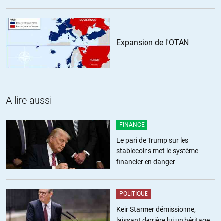
culture mais qu’on ne fait pas de même avec les occidentaux se
rendant coupables d’actes comparables. Bref, il dénonce un
discours caricatural sans tenir pour autant le discours caricatural
inverse que vous lui prêtez
Expansion de l'OTAN
ALERTER
christian gedeon
//
15.04.2016 à 12h15
A lire aussi
Moi,je comprends tout à fait le procès fait par Kepel,non pas à Roy
qui n’est qu’un parmi d’autre,mais à la stupide formule,bien
FINANCE
sophiste,islamisation de la radicalité…j’en ai entendu des
Le pari de Trump sur les
stupidités,mais celle là mérité un césar.Chez nous,on aime bien ces
stablecoins met le système
formules creuses,soi disant « profondes »,et qui ne sont qu’un jeu de
financier en danger
mots ou de maux comme on voudra,délétère…que les bobos vont de
ci de là,en la répétant à l’envi.Parce que j’attaire l’attention des
thuriféraires de Roy(and co) que cette formule magique pourrait tout
POLITIQUE
aussi bien s’appliquer aux nazis,aux khmers rouges,aux
Keir Starmer démissionne,
pinochetistes et j’en passe.Sous les paves la plage,soyons réalistes
laissant derrière lui un héritage