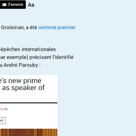
J'envoie
r Groïsman, a été
nommé premier
dépêches internationales
par exemple) précisant l’identifié
nu André Parouby :