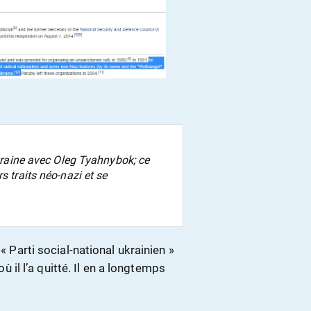
Ukraine avec Oleg Tyahnybok; ce
s traits néo-nazi et se
« Parti social-national ukrainien »
l l’a quitté. Il en a longtemps
…