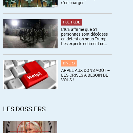
s’en charger
POLITIQUE
L’ICE affirme que 51
personnes sont décédées
en détention sous Trump.
Les experts estiment ce
chiffre sous-estimé
DIVERS
APPEL AUX DONS AOÛT –
LES-CRISES A BESOIN DE
VOUS !
LES DOSSIERS