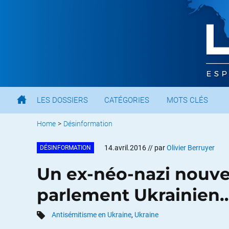
LES DOSSIERS
CATÉGORIES
MOTS CLÉS
Home
>
Désinformation
14.avril.2016
// par
Olivier Berruyer
DÉSINFORMATION
Un ex-néo-nazi nouve
parlement Ukrainien
Antisémitisme en Ukraine
,
Ukraine