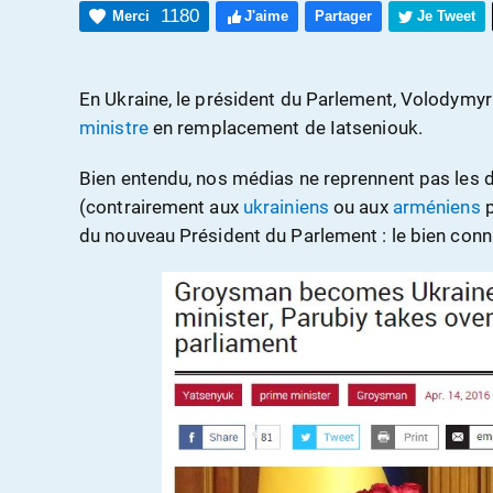
1180
Merci
J'aime
Partager
Je Tweet
En Ukraine, le président du Parlement, Volodymy
ministre
en remplacement de Iatseniouk.
Bien entendu, nos médias ne reprennent pas les 
(contrairement aux
ukrainiens
ou aux
arméniens
du nouveau Président du Parlement : le bien con