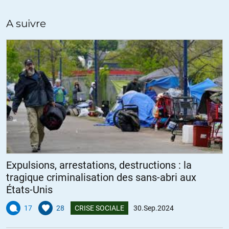
occidentaux (cf. la carte des pays ayant suivi les sanctions anti-
Russie dont l’Europe supporte les conséquences !) mais nos
A suivre
politiques sont sourds, muets et aveugles ou, pour faire court,
complices.
+1
ALERTER
Expulsions, arrestations, destructions : la
tragique criminalisation des sans-abri aux
États-Unis
17
28
CRISE SOCIALE
30.Sep.2024