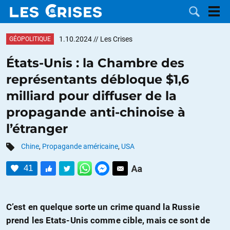
1.10.2024
// Les Crises
GÉOPOLITIQUE
États-Unis : la Chambre des
représentants débloque $1,6
LES
milliard pour diffuser de la
propagande anti-chinoise à
DOSSIERS
CATÉGORIES
l’étranger
MOTS CLÉS
Chine
,
Propagande américaine
,
USA
NOUS
41
CONTACTER
FAIRE UN
C’est en quelque sorte un crime quand la Russie
DON
prend les Etats-Unis comme cible, mais ce sont de