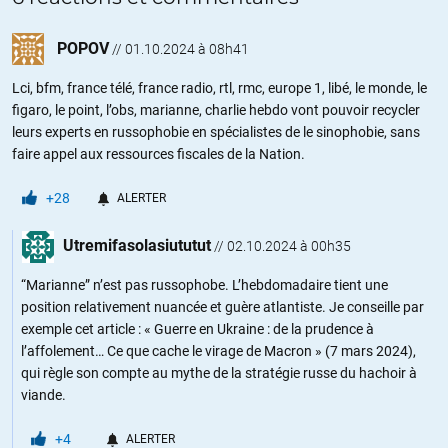
POPOV
//
01.10.2024 à 08h41
Lci, bfm, france télé, france radio, rtl, rmc, europe 1, libé, le monde, le
figaro, le point, l’obs, marianne, charlie hebdo vont pouvoir recycler
leurs experts en russophobie en spécialistes de le sinophobie, sans
faire appel aux ressources fiscales de la Nation.
+28
ALERTER
Utremifasolasiututut
//
02.10.2024 à 00h35
“Marianne” n’est pas russophobe. L’hebdomadaire tient une
position relativement nuancée et guère atlantiste. Je conseille par
exemple cet article : « Guerre en Ukraine : de la prudence à
l’affolement… Ce que cache le virage de Macron » (7 mars 2024),
qui règle son compte au mythe de la stratégie russe du hachoir à
viande.
+4
ALERTER