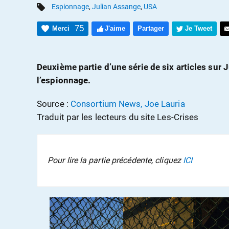
Espionnage
,
Julian Assange
,
USA
75
Merci
J'aime
Partager
Je Tweet
Deuxième partie d’une série de six articles sur J
l’espionnage.
Source :
Consortium News, Joe Lauria
Traduit par les lecteurs du site Les-Crises
Pour lire la partie précédente, cliquez
ICI