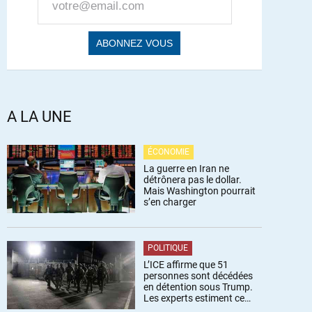
A LA UNE
ÉCONOMIE
La guerre en Iran ne
détrônera pas le dollar.
Mais Washington pourrait
s’en charger
POLITIQUE
L’ICE affirme que 51
personnes sont décédées
en détention sous Trump.
Les experts estiment ce
chiffre sous-estimé