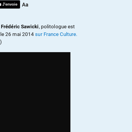
J'envoie
,
Frédéric Sawicki
, politologue est
 le 26 mai 2014
sur France Culture.
)