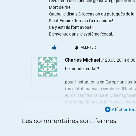
l’évolution de la pensée géostratégique de nos c
Mort de rire!
Quand je disais à l’occasion du pataquès de la 
Saint Empire Romain Germanique!
Ca y est! Ils l’ont avoué !!
Bienvenue dans le système féodal.
ALERTER
Charles Michael
//
28.05.2014 à 0
Le monde féodal ?
pour l’instant on a en Europe une tent
(ou plutot mauvais) symbole . Il faut r
euros, sauf la France et l’Allemagne e
une compétition que la France a perdu
Afficher to
perdu bien sur sur le plan économique
Les commentaires sont fermés.
mondial.
regardons un peu ce que sont les état