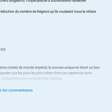
hers dirigeants: l’Impérialisme à souveraineté feuilletée!
réduction du nombre de Régions qu’ils voulaient nous la refaire
8h03
ative (ratée) de monde impérial, la monaie unique en étant un bon
appeler que les pays les plus riches n’ont pas rejoints la zone
n compétition pour ce leadership impérial.
.
us les commentaires
 avec ses conséquences: la dépendance à l’ordre financier
s membres et leurs structures politico-géographiques: