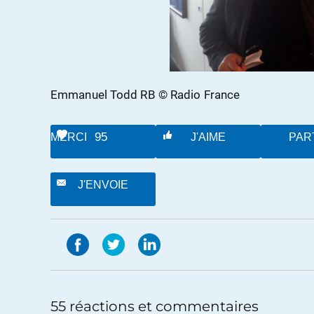
Emmanuel Todd RB © Radio France
95
MERCI
J'AIME
PAR
J'ENVOIE
55 réactions et commentaires