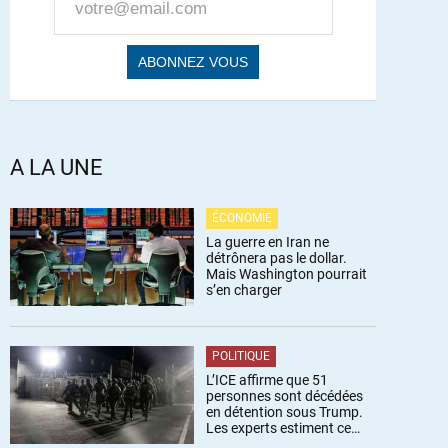
A LA UNE
ÉCONOMIE
La guerre en Iran ne
détrônera pas le dollar.
Mais Washington pourrait
s’en charger
POLITIQUE
L’ICE affirme que 51
personnes sont décédées
en détention sous Trump.
Les experts estiment ce
chiffre sous-estimé