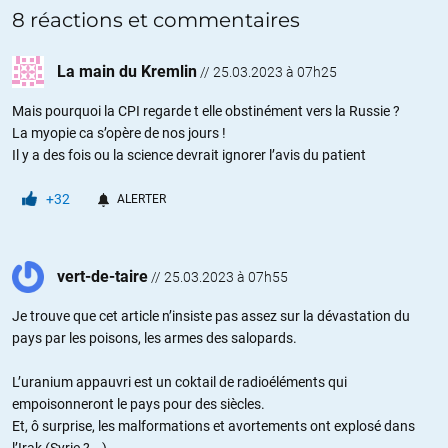
8 réactions et commentaires
La main du Kremlin
//
25.03.2023 à 07h25
Mais pourquoi la CPI regarde t elle obstinément vers la Russie ?
La myopie ca s’opère de nos jours !
Il y a des fois ou la science devrait ignorer l’avis du patient
+32
ALERTER
vert-de-taire
//
25.03.2023 à 07h55
Je trouve que cet article n’insiste pas assez sur la dévastation du
pays par les poisons, les armes des salopards.
L’uranium appauvri est un coktail de radioéléments qui
empoisonneront le pays pour des siècles.
Et, ô surprise, les malformations et avortements ont explosé dans
l’Irak (Syrie ? …).