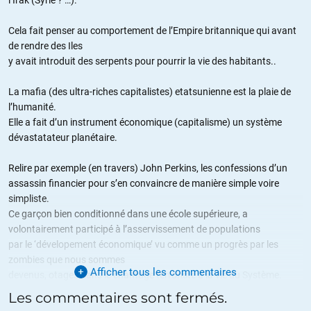
Cela fait penser au comportement de l’Empire britannique qui avant
de rendre des Iles
y avait introduit des serpents pour pourrir la vie des habitants..
La mafia (des ultra-riches capitalistes) etatsunienne est la plaie de
l’humanité.
Elle a fait d’un instrument économique (capitalisme) un système
dévastatateur planétaire.
Relire par exemple (en travers) John Perkins, les confessions d’un
assassin financier pour s’en convaincre de manière simple voire
simpliste.
Ce garçon bien conditionné dans une école supérieure, a
volontairement participé à l’asservissement de populations
par le ‘dévelopement économique’ vu comme un progrès par les
zombies que nous sommes
Afficher tous les commentaires
devenus, otages dans le chantage terroriste à la vie du Système.
Les commentaires sont fermés.
Surendetter les pays pour soumettre : volonté de domination