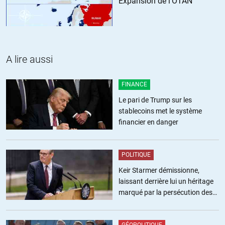
Expansion de l'OTAN
du recyclage de sous-produits de cette industrie mortelle pour
longtemps
et contient donc des radionucléides AUTRES que d’extraction.
Dans tous les cas c’est épouvantable
A lire aussi
comme l’agent orange et autres poisons
que nos bandits n’hésitent pas à répandre pour TUER.
FINANCE
+4
ALERTER
Le pari de Trump sur les
stablecoins met le système
financier en danger
Koui
//
25.03.2023 à 21h19
Dans les années 90, les USA ont fait des munitions avec un uranium
POLITIQUE
appauvri issus du retraitement du combustible usagé des centrales
Keir Starmer démissionne,
nucléaires. Il contenait des éléments radioactifs en quantité notable.
laissant derrière lui un héritage
Le terme d’uranium appauvri est donc trompeur. Je ne sais pas si ils
marqué par la persécution des
sont passés à l’uranium appauvri issus de l’uranium naturel,, mais
militants pro-palestiniens
c’est quand même vraisemblable. Comme beaucoup de métaux
lourds, l’uranium est un poison extrêmement toxique et mutagène,