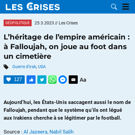
25.3.2023
// Les Crises
GÉOPOLITIQUE
L’héritage de l’empire américain :
à Falloujah, on joue au foot dans
LES
un cimetière
DOSSIERS
CATÉGORIES
Guerre d'Irak
,
USA
127
MOTS CLÉS
NOUS
Aujourd’hui, les États-Unis saccagent aussi le nom de
Falloujah, pendant que le système qu’ils ont légué
CONTACTER
FAIRE UN
aux Irakiens cherche à se légitimer par le football.
DON
Source :
Al Jazeera, Nabil Salih