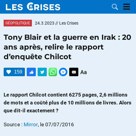
24.3.2023
// Les Crises
GÉOPOLITIQUE
Tony Blair et la guerre en Irak : 20
ans après, relire le rapport
LES
d’enquête Chilcot
DOSSIERS
CATÉGORIES
159
MOTS CLÉS
Le rapport Chilcot contient 6275 pages, 2,6 millions
NOUS
de mots et a coûté plus de 10 millions de livres. Alors
que dit-il exactement ?
CONTACTER
FAIRE UN
Source :
Mirror
, le 07/07/2016
DON