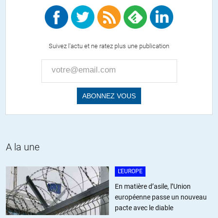
+26
ALERTER
Le Monolecte
//
30.05.2016 à 10h01
Suivez l'actu et ne ratez plus une publication
Ici, je pense que l’on fait le palmarès des endroits où les entreprises
doivent graisser la patte pour mener des affaires légales.
Mais ce n’est pas le palmarès des endroits où les entreprises
récompensent les politiques qui votent des lois sur mesure pour les
entreprises, selon leurs désirs, afin de rendre licites toutes leurs
activités…
+17
ALERTER
A la une
L'EUROPE
St3ph4n3 L.
//
30.05.2016 à 10h03
En matière d’asile, l’Union
On en vient à se demander si la corruption est véritablement un
européenne passe un nouveau
défaut ou un excès d’un système quelconque ; ou bien si elle n’est
pacte avec le diable
pas simplement consubstantielle d’un monde où chacun étant