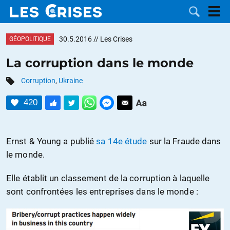
30.5.2016
// Les Crises
GÉOPOLITIQUE
La corruption dans le monde
Corruption
,
Ukraine
LES
420
DOSSIERS
CATÉGORIES
MOTS CLÉS
Ernst & Young a publié
sa 14e étude
sur la Fraude dans
le monde.
NOUS
Elle établit un classement de la corruption à laquelle
CONTACTER
FAIRE UN
sont confrontées les entreprises dans le monde :
DON