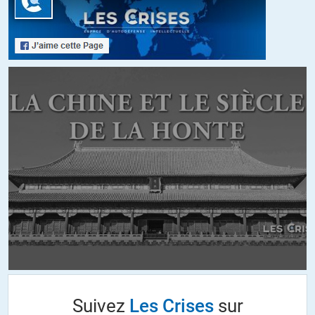
corruption. J’ai le souvenir de l’étonnement, il y a 25 ans de cela, d’un
patron d’école de commerce privée qui demandait la reconnaissance
de l’Etat, lorsque le sous-directeur d’administration centrale chargé
de cela lui suggérait de payer 300 000 francs (de 1991 si ma
mémoire est bonne) pour mettre son dossier sur le dessus de la pile.
Ce genre de corruption n’est jamais révélée et pourtant…
+10
ALERTER
Pepin Lecourt
//
30.05.2016 à 09h26
Pour Saviano ce serait la Grande- Bretagne !
http://tinyurl.com/j4kl62r
Personnellement je mettrais les USA en premier, premier corrupteur
de la planète avec tous les coup d’Etat et révolutions maffieuses qu’il
provoque de part le monde.
Suivez
Les Crises
sur