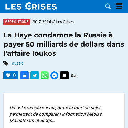
30.7.2014
// Les Crises
GÉOPOLITIQUE
La Haye condamne la Russie à
payer 50 milliards de dollars dans
LES
l’affaire Ioukos
DOSSIERS
CATÉGORIES
Russie
0
MOTS CLÉS
NOUS
CONTACTER
FAIRE UN
Un bel exemple encore, outre le fond du sujet,
permettant de comparer l’information Médias
DON
Mainstream et Blogs…