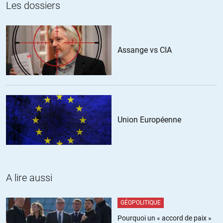
vert-de-taire
//
05.05.2019 à 09h25
Les dossiers
Les gouvernements, eux, sont honnêtes, Macron, Trump ne nous
trompent pas ?
c’est bien ça ?
Assange vs CIA
Être journaliste de gauche EST (presque toujours être) malhonnête ?
et faire sentir ta haine c’est quoi ?
Votre terreur du communisme qui point sous toute once de gauche
semble maladive ?
Vous manquez singulièrement de discernement.
Union Européenne
+27
ALERTER
RGT
//
05.05.2019 à 10h24
Je me souviens de l’époque (hélas révolue) durant laquelle le PCF
A lire aussi
représentait près de 25% de l’électorat français…
GÉOPOLITIQUE
Le marxisme n’était pas franchement ma préférence politique, et
Pourquoi un « accord de paix »
loin de là, mais au moins ce parti offrait une protection véritable de