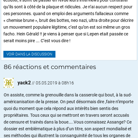
écouter, il suffit de passer en revue leurs interviews pour constater
qu’ils sont à côté de la plaque et ridicules. Je n’ai aucun respect pour
ces personnes. quand on emploi des arguments fallacieux comme
« chemise brune », bruit des bottes, neo nazi, ultra droite pour décrire
un mouvement populaire légitime, c’est qu’on est soi même un gros
facho. Hein Gérald !! je viens à penser que si Lepen etait passée ce
serait moins pire …. C’est vous dire !
VOIR DANS LA DISCUSSION
86 réactions et commentaires
yack2
//
05.05.2019 à 08h16
On assiste, comme la grenouille dans la casserole qui bout, à la sud-
américanisation de la presse. On peut désormais dire ,faire n’importe
quoi du moment que cela répond aux intérêts bien sentis des
propriétaires. Tous ceux qui se mettront en travers seront accusés
de censure et trainés dans la boue…..Vous connaissez Assange? Ce
dossier est emblématique à plus d’un titre, son aspect mondialisé et
ses méthodes qui illustrent la consanguinité de tous les organes de