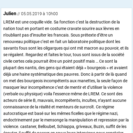
Julien
// 05.05.2019 à 10h00
LREM est une coquille vide. Sa fonction c’est la destruction de la
nation tout en portant en costume cravate sourire aux lèvres en
n’oubliant pas d’insulter les francais. Sous prétexte d’être un
renouveau politique c’est en fait un laboratoire politique dont les
savants fous sont les oligarques qui ont mit macron au pouvoir, et ils
se régalent. Regardez et faites le tour, tous sont issus de la société
civile certes cela pourrait être un point positif mais … Ce sont la
plupart des nantis, des gens qui étaient déjà « bourgeois » et avaient
déjà une haine systématique des pauvres. Donc à partir de là quand
on met des bourgeois incompétents aux manettes, la seule façon de
masquer leur incompétence c’est de mentir et d’utiliser la violence
(verbale ou physique) voila l’essence même de LREM. Ce sont des
acteurs de série B, mauvais, incompétents, incultes, n’ayant aucune
connaissance de la réalité et menteurs de surcroît. Ce régime
autocratique est basé sur les mêmes ficelles que le régime nazi,
endoctrinement par le mensonge la manipulation et repression par la
violence. castaner, Belloubet, Schiappa, griveaux, Buzin, suffit de les