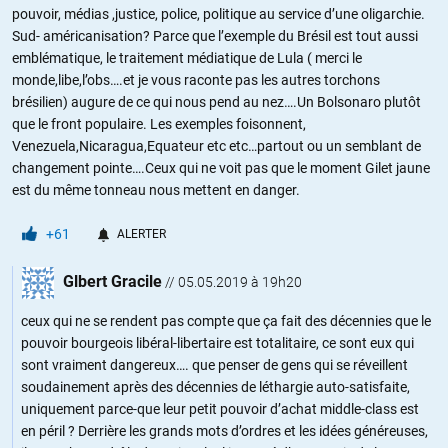
pouvoir, médias ,justice, police, politique au service d’une oligarchie.
Sud- américanisation? Parce que l’exemple du Brésil est tout aussi
emblématique, le traitement médiatique de Lula ( merci le
monde,libe,l’obs….et je vous raconte pas les autres torchons
brésilien) augure de ce qui nous pend au nez….Un Bolsonaro plutôt
que le front populaire. Les exemples foisonnent,
Venezuela,Nicaragua,Equateur etc etc…partout ou un semblant de
changement pointe….Ceux qui ne voit pas que le moment Gilet jaune
est du même tonneau nous mettent en danger.
+61
ALERTER
Glbert Gracile
//
05.05.2019 à 19h20
ceux qui ne se rendent pas compte que ça fait des décennies que le
pouvoir bourgeois libéral-libertaire est totalitaire, ce sont eux qui
sont vraiment dangereux…. que penser de gens qui se réveillent
soudainement après des décennies de léthargie auto-satisfaite,
uniquement parce-que leur petit pouvoir d’achat middle-class est
en péril ? Derrière les grands mots d’ordres et les idées généreuses,