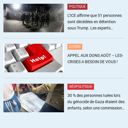
+20
ALERTER
POLITIQUE
un citoyen
//
05.05.2019 à 10h46
L’ICE affirme que 51 personnes
sont décédées en détention
Je rajoute aussi qu’il faudrait que M.Schiappa comprenne qu’une
sous Trump. Les experts
dérive dénoncée est comme une carie douloureuse au milieu de
estiment ce chiffre sous-estimé
nombreuses dents saines et que cette carie n’aura fini d’alerter le
cerveau que lorsqu’elle aura été soignée.
DIVERS
APPEL AUX DONS AOÛT – LES-
+9
ALERTER
CRISES A BESOIN DE VOUS !
Glbert Gracile
//
05.05.2019 à 19h29
le problème, c’est que les politiciens intègres se prennent des
GÉOPOLITIQUE
vestes aux élections… allez demander aux français ce qu’ils
foutent ?
30 % des personnes tuées lors
du génocide de Gaza étaient des
+5
ALERTER
enfants, selon une commission
de l’ONU