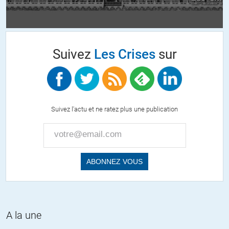
step
//
06.05.2019 à 02h59
Ton team macron me parait un peu fake, à ce que j’ai pu vérifier
c’est @teammacronpr l’adresse twitter officielle.
donc ce sondage, euh, pas forcément s’appuyer dessus.
Suivez
Les Crises
sur
Les bobards les plus faciles à avaler sont ceux qui contiennent
des parts de vérité.
+3
ALERTER
Suivez l'actu et ne ratez plus une publication
reneegate
//
05.05.2019 à 09h09
« J’aimerais bien qu’on alterne et que de temps en temps il y ait de
belles histoires et des prismes politiques. Que l’on parle des
responsables politiques, qui s’engagent, souvent pour pas grand-
chose, au service de l’intérêt général. Il y en a des milliers. ». Deux JT
par jour sur les chaines publiques font cet office et sans aucune
alternance.
A la une