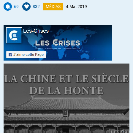
matt
//
05.05.2019 à 09h48
69
832
MÉDIAS
4.Mai.2019
avec un clin d’oeil au « talon de fer » de London?
+6
ALERTER
Alfred
//
05.05.2019 à 23h38
Vous ne croyez pas si bien dire:
https://pbs.twimg.com/media/D50VAsYWkAEPufd.png
Le sondage en ligne de « TeamMacron »:
« Êtes-vous favorable à une restriction temporaire des libertés
individuelles pour assurer la réussite du cap politique d’Emmanuel
Macron ? »
Avec Plus de 80% de oui parmis les « suiveurs »… On nage en plain
délire protofachiste. On n’est pas en 2019 mais en 1921.
+11
ALERTER