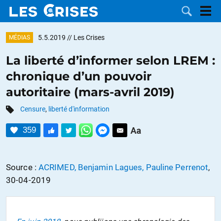
5.5.2019
// Les Crises
MÉDIAS
La liberté d’informer selon LREM :
chronique d’un pouvoir
LES
autoritaire (mars-avril 2019)
DOSSIERS
CATÉGORIES
Censure
,
liberté d'information
359
MOTS CLÉS
NOUS
Source :
ACRIMED, Benjamin Lagues, Pauline Perrenot
,
30-04-2019
CONTACTER
FAIRE UN
DON