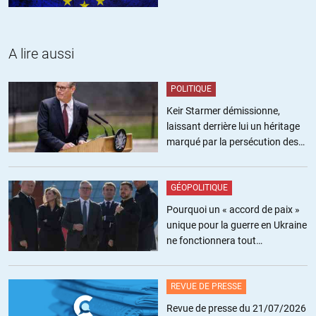
problème..
Vous avez quelque chose à dire d’intelligent sur le sujet ?
A lire aussi
+1
POLITIQUE
Alfred
//
05.05.2019 à 21h16
Keir Starmer démissionne,
Vous demandiez ce que d’aucun pensait du fait que la
laissant derrière lui un héritage
cathédrale ait brûlé avant le discours tant attendu: ne vous
marqué par la persécution des
plaignez pas d’avoir obtenu une réponse.
militants pro-palestiniens
(C’est le terme « briser » qui relève du comique ; l’incendie a
« brisé » l’élan macronien).
GÉOPOLITIQUE
Pourquoi un « accord de paix »
+2
unique pour la guerre en Ukraine
ne fonctionnera tout
alain maronani
//
05.05.2019 à 22h57
simplement pas
C’est ce qui s’est passé si l’on est un communiquant
REVUE DE PRESSE
gouvernemental…mais vous demandez d’analyser la
Revue de presse du 21/07/2026
situation….