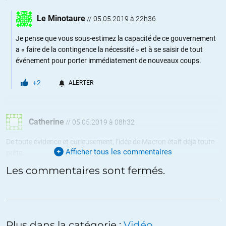
Le Minotaure
//
05.05.2019 à 22h36
Je pense que vous sous-estimez la capacité de ce gouvernement
a « faire de la contingence la nécessité » et à se saisir de tout
événement pour porter immédiatement de nouveaux coups.
+2
ALERTER
Catherine
//
05.05.2019 à 08h32
De toute évidence et curieusement, l’idée de Macron était déjà toute
Afficher tous les commentaires
prête.
La rapidité de l’annonce des orientations décidées pour répondre à
Les commentaires sont fermés.
ce désastre est pour le moins suspect. On a eu l’impression que tout
lemonde était dans les starting blocks.
Plusieurs éléments sont troublants ;
-Fermeture avancée exceptionnelle de la cathédrale ce soir là.
-Indigence des moyens mis en oeuvre pour luttre (tardive) contre le
Plus dans la catégorie :
Vidéo