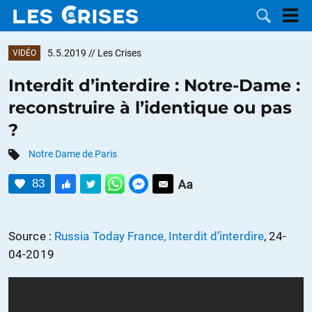
5.5.2019
// Les Crises
VIDÉO
Interdit d’interdire : Notre-Dame :
reconstruire à l’identique ou pas
LES
?
DOSSIERS
CATÉGORIES
Notre Dame de Paris
83
MOTS CLÉS
NOUS
Source :
Russia Today France, Interdit d’interdire
, 24-
04-2019
CONTACTER
FAIRE UN
DON