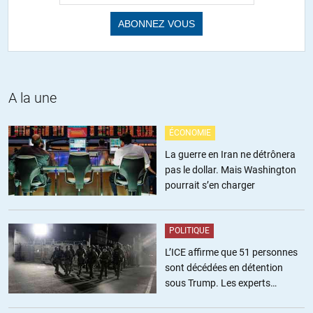
pas « nous ») entretenez !
+2
ALERTER
alain maronani
//
05.05.2019 à 16h48
A la une
Commencez donc par utiliser votre nom pas un pseudo…et cette
liste est une suite d’aneries pitoyables.
ÉCONOMIE
+2
La guerre en Iran ne détrônera
pas le dollar. Mais Washington
marc
//
06.05.2019 à 13h48
pourrait s’en charger
l’utilisation du pseudo est tout à fait hors sujet : commencez
par rester dans le sujet et argumentez sérieusement, au lieu de
POLITIQUE
dire « les théories du complot sont toutes fausses »…
L’ICE affirme que 51 personnes
sont décédées en détention
+2
sous Trump. Les experts
estiment ce chiffre sous-estimé