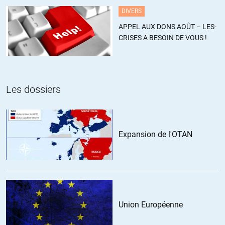
Alfred
//
05.05.2019 à 19h29
DIVERS
APPEL AUX DONS AOÛT – LES-
« brisant ainsi une campagne gouvernementale de 3 mois de
CRISES A BESOIN DE VOUS !
travail ? »
Merci pour cette tranche de rigolade.
Disons plutôt qu’après trois mois de simulacre a s’enfoncer de
plus en plus profondément dans une voie sans issue il fallait soit
se dédire …soit trouver une échappatoire.
Les dossiers
Il n’y a que pour vous que le petit biquet a été empêché de briller
par un « malheureux » incendie. Personne n’attend plus rien de
cette équipe ni en paroles ni en actes (tout au plus craint on la
dernière lubie ridicule et suicidaire).
Expansion de l'OTAN
+14
ALERTER
alain maronani
//
05.05.2019 à 19h42
Pathétique…quoi dire de plus…je suis expat depuis longtemps et
Union Européenne
je n’ai jamais voté pour Macron ou ses prédécesseurs si le terme
campagne gouvernementale ne vous plait pas c’est votre