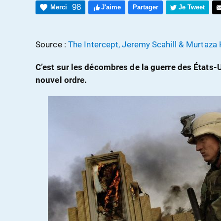
98
Merci
J'aime
Partager
Je Tweet
Source :
The Intercept, Jeremy Scahill & Murtaza
C’est sur les décombres de la guerre des États-Un
nouvel ordre.