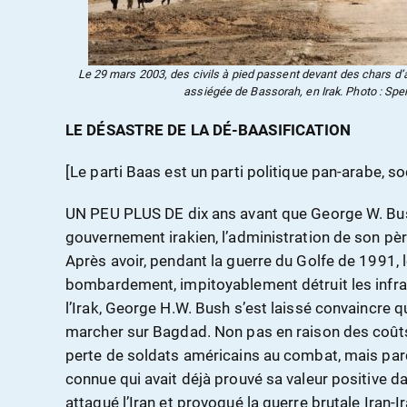
Le 29 mars 2003, des civils à pied passent devant des chars d’as
assiégée de Bassorah, en Irak. Photo : Spe
LE DÉSASTRE DE LA DÉ-BAASIFICATION
[Le parti Baas est un parti politique pan-arabe, soc
UN PEU PLUS DE dix ans avant que George W. Bus
gouvernement irakien, l’administration de son père
Après avoir, pendant la guerre du Golfe de 1991,
bombardement, impitoyablement détruit les infrast
l’Irak, George H.W. Bush s’est laissé convaincre q
marcher sur Bagdad. Non pas en raison des coûts
perte de soldats américains au combat, mais pa
connue qui avait déjà prouvé sa valeur positive d
attaqué l’Iran et provoqué la guerre brutale Iran-I