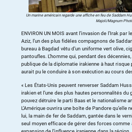
Un marine américain regarde une affiche en feu de Saddam Huss
Majoli/Magnum Phot
ENVIRON UN MOIS avant l’invasion de l’Irak par l
Aziz, l’un des plus fidèles compagnons de Saddam
bureau à Bagdad vêtu d’un uniforme vert olive, c
pantoufles. L’homme qui, pendant des décennies, 
publique de la diplomatie irakienne à haut risque 
aurait pu le conduire à son exécution au cours d
« Les États-Unis peuvent renverser Saddam Hussein
irakien et l’une des plus hautes personnalités 
pouvez détruire le parti Baas et le nationalisme arab
L’Amérique ouvrira une boîte de Pandore qu’elle n
lui, la main de fer de Saddam, gantée dans le vern
seul moyen efficace de gérer des forces comme 
expansion de l’influence iranienne dans la région.