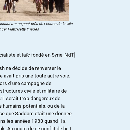
saut sur un pont près de l’entrée de la ville
ncer Platt/Getty Images
ialiste et laïc fondé en Syrie, NdT]
h ne décide de renverser le
 avait pris une toute autre voie.
 lors d’une campagne de
ructures civile et militaire de
u’il serait trop dangereux de
 humains potentiels, ou de la
rce que Saddam était une donnée
ans les années 1980 quand il a
rak. Au cours de ce conflit de huit