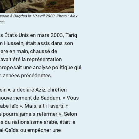
ein à Bagdad le 10 avril 2003. Photo : Alex
os
es États-Unis en mars 2003, Tariq
 Hussein, était assis dans son
igare en main, chaussé de
avait été la représentation
proposait une analyse politique qui
es années précédentes.
 », a déclaré Aziz, chrétien
du gouvernement de Saddam. « Vous
e laïc ». Mais, a-t-il averti, «
e pourra jamais refermer ». Selon
is du nationalisme arabe, était le
al-Qaïda ou empêcher une