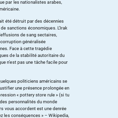
ue par les nationalistes arabes,
méricaine.
ait été détruit par des décennies
et de sanctions économiques. L’Irak
’effusions de sang sectaires,
 corruption généralisée
ines. Face à cette tragédie
ues de la stabilité autoritaire du
ue n’est pas une tâche facile pour
quelques politiciens américains se
 justifier une présence prolongée en
ression « pottery store rule » (si tu
ar des personnalités du monde
eurs vous accordent est une denrée
rez les conséquences » – Wikipedia,