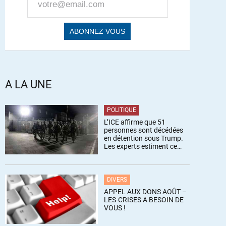
A LA UNE
POLITIQUE
L’ICE affirme que 51
personnes sont décédées
en détention sous Trump.
Les experts estiment ce
chiffre sous-estimé
DIVERS
APPEL AUX DONS AOÛT –
LES-CRISES A BESOIN DE
VOUS !