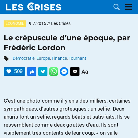
9.7.2015
// Les Crises
ÉCONOMIE
Le crépuscule d’une époque, par
Frédéric Lordon
LES
Démocratie
,
Europe
,
Finance
,
Tournant
DOSSIERS
CATÉGORIES
509
MOTS CLÉS
NOUS
C’est une photo comme il y en a des milliers, certaines
sympathiques, d’autres grotesques : un selfie. Deux
CONTACTER
FAIRE UN
ahuris font un selfie, regards béats et satisfaits. Ils se
ressemblent comme deux gouttes d’eau. Ils sont
DON
visiblement très contents de leur coup, « on va le