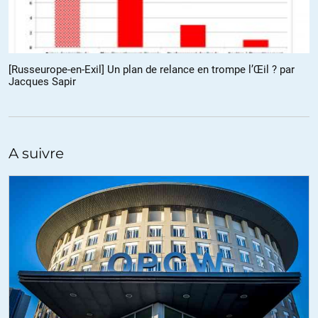
valait mieux que ce siècle d’or arrive à sa fin avant que des excès se
développent et s’intensifient comme cela fût le cas par exemple à
New York. Mais cette oligarchie avait au moins le mérite que la
distribution des richesses ne s’était pas retrouvée dans les mains
[Russeurope-en-Exil] Un plan de relance en trompe l’Œil ? par
de quelques-uns comme maintenant mais dans celles d’une grande
Jacques Sapir
partie de la population. Aucune révolte de classes et l’épidémie qui
avait secoué l’Angleterre avait peu affecté les Pays-bas car la
population mangeait correctement à sa faim.
Ce n’était pas un échec économique qui a signé sa fin mais un
A suivre
aspect financier (dettes) issue des querelles avec ses voisins
(Angleterre et France).
Sans doute que ce libéralisme a fonctionné, et a inspiré beaucoup
de penseurs et d’artistes, car le peuple, hors du joug de la noblesse,
était soudé communément pour vivre dans l’unité, celle d’une
nation libre.
La liberté plus responsable de celles des autres, y compris lors de la
colonisation sur la côte Est des USA actuels, et non ou moins la
liberté malsaine pour soi du néo-libéralisme.
+6
ALERTER