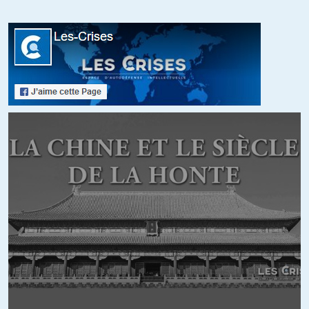
Et force de constater que pour l’instant ils ont réussit à éviter
un nouveau 1929…
Patrick
//
22.08.2020 à 16h10
En 1929, le chaos est venu des interventions à contre temps
de la FED, le chaos à venir viendra aussi des interventions
désordonnées des banques centrales depuis 2009.
Laissez s’effondrer ce qui doit s’effondrer … toujours !!
+1
Lois-economiques
//
22.08.2020 à 16h20
Patrick,
Le libéralisme a échoué, c’est incontestable est quasiment
plus personne ne défend cette doctrine issue du darwinisme