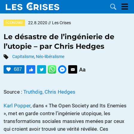
22.8.2020
// Les Crises
ÉCONOMIE
Le désastre de l’ingénierie de
l’utopie – par Chris Hedges
LES
Capitalisme
,
Néo-libéralisme
DOSSIERS
CATÉGORIES
687
MOTS CLÉS
Source :
Truthdig, Chris Hedges
NOUS
Karl Popper
, dans « The Open Society and Its Enemies
CONTACTER
FAIRE UN
», met en garde contre l’ingénierie utopique, les
transformations sociales massives menées par ceux
DON
qui croient avoir trouvé une vérité révélée. Ces