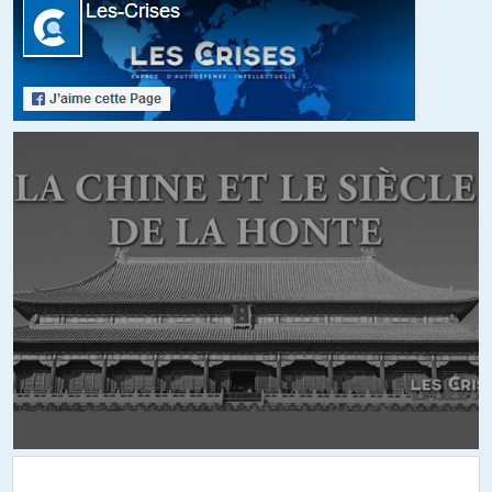
» New immigrants will be encouraged to apply for EBU Debit
Cards at their entry point – the basis being “high-spending
asylum seekers should contribute to Europe’s growth through
increased consumption”, according to yesterday’s ECB leak. »
Des vrai cador!
ALERTER
pierre
//
01.04.2016 à 15h53
Le « revenu à vie » c’est justement de l’hélicoptère monnaie puisque
ça consiste à distribuer de l’argent à tout le monde, quel que soit
son travail (ou son absence de travail), son mérite (ou son absence
de mérite) ou ses efforts (ou son abscence d’efforts).
+3
ALERTER
Anas
//
01.04.2016 à 17h53