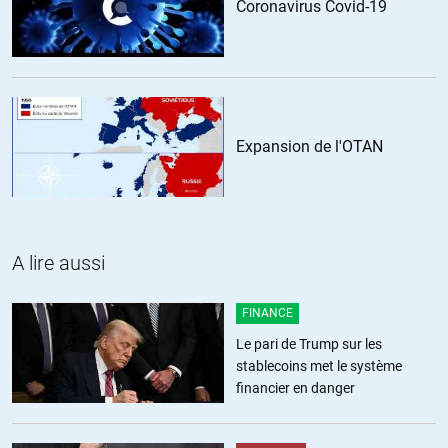
Coronavirus Covid-19
Yannick
//
02.04.2016 à 16h34
Amsterdammer, si celà abolissait le « marché du travail », je ne
pense pas que ce serait pour autant un levier de liberté. Car,
votre revenu dépenderait exclusivement d’une décision
politique et donc d’un gouvernement. Vous deviendriez donc
« sujet ». Je le considère même comme une sorte d’esclavage
Expansion de l'OTAN
moderne.
+1
Geneviève B 30
//
03.04.2016 à 16h42
A lire aussi
Je suis d’accord. D’autant plus que ce revenu à vie est une
façon pernicieuse de supprimer l’Etat-Providence par un
FINANCE
nivellement par le bas, juste le minimum pour ne pas mourir
Le pari de Trump sur les
de faim et adieu le reste.
stablecoins met le système
financier en danger