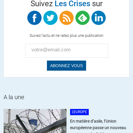
Suivez
Les Crises
sur
Une chose est certaine, monsieur tout le monde fera certainement
un meilleur usage de la monnaie que les banquiers qui ne font que
la recycler dans leur casinos.
+9
ALERTER
Suivez l'actu et ne ratez plus une publication
Homère d’Allore
//
02.04.2016 à 10h38
Non.
Si vous parlez du « revenu à vie » à la mode finlandaise, ce n’est
absolument pas de la « monnaie hélicoptère ».
Il s’agit d’une prestation unique et inconditionnelle qui remplace
A la une
toutes les autres (famille, chômage, aide au logement…).
C’est une autre façon, plus simple et surtout plus inégalitaire de
distribuer la même masse de prestations sociales, sans aucune
L'EUROPE
création de monnaie.
En matière d’asile, l’Union
européenne passe un nouveau
D’ailleurs, la Finlande étant membre de la zone euro, elle ne peut