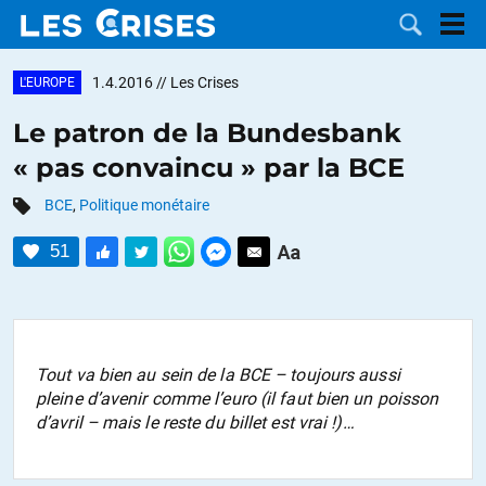
1.4.2016
// Les Crises
L'EUROPE
Le patron de la Bundesbank
« pas convaincu » par la BCE
LES
BCE
,
Politique monétaire
DOSSIERS
CATÉGORIES
51
MOTS CLÉS
NOUS
Tout va bien au sein de la BCE – toujours aussi
pleine d’avenir comme l’euro (il faut bien un poisson
CONTACTER
FAIRE UN
d’avril – mais le reste du billet est vrai !)…
DON