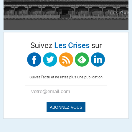
que doit-on en conclure?
ALERTER
Theoltd
//
16.10.2018 à 08h44
Suivez
Les Crises
sur
Moi c’est bizarre, mais des que je lis: Amerique et forces anti
terroristes, y a tout de suite quelque chose qui coince…
J’ai l’impression que ces deux mots ne peuvent pas être ensemble
dans un meme article sérieux….
Suivez l'actu et ne ratez plus une publication
+21
ALERTER
DVA
//
16.10.2018 à 10h17
Mes quelques recherches géologiques sur le continent africain ( itou
pour le MO) me permettent de voir où l’EI ou autres pseudos
définissant les bandits mercenaires terroristes vont s’implanter dans