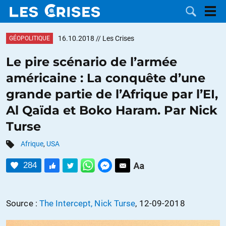
16.10.2018
// Les Crises
GÉOPOLITIQUE
Le pire scénario de l’armée
américaine : La conquête d’une
LES
grande partie de l’Afrique par l’EI,
Al Qaïda et Boko Haram. Par Nick
DOSSIERS
CATÉGORIES
Turse
MOTS CLÉS
Afrique
,
USA
NOUS
284
CONTACTER
FAIRE UN
Source :
The Intercept, Nick Turse
, 12-09-2018
DON