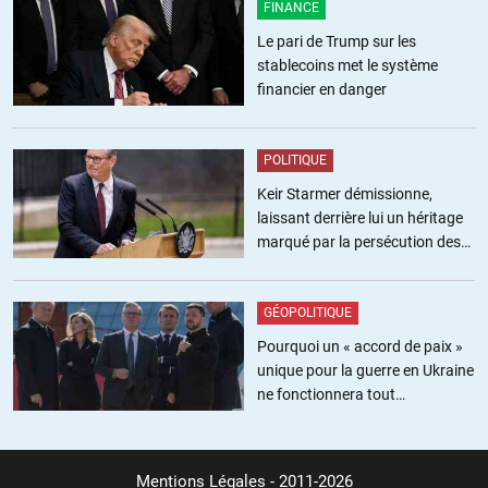
FINANCE
Cela nous prend donc un peu de temps, désolé]
Le pari de Trump sur les
+7
ALERTER
stablecoins met le système
financier en danger
Lec
//
16.10.2018 à 14h06
Cameroun…..
POLITIQUE
Keir Starmer démissionne,
ALERTER
laissant derrière lui un héritage
marqué par la persécution des
militants pro-palestiniens
Interimlover
//
16.10.2018 à 22h31
GÉOPOLITIQUE
RDC…
Pourquoi un « accord de paix »
unique pour la guerre en Ukraine
ALERTER
ne fonctionnera tout
simplement pas
DocteurGrodois
//
16.10.2018 à 11h33
Mentions Légales
- 2011-2026