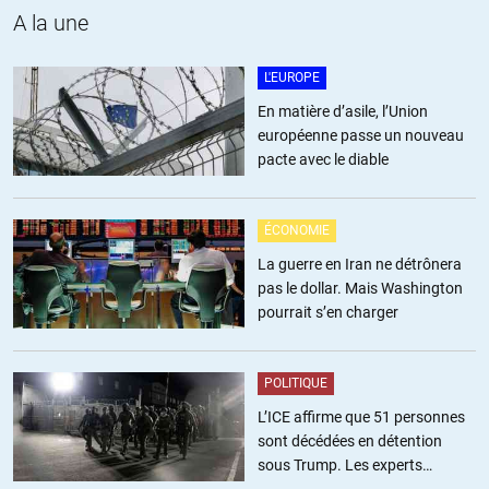
le présent et dans le futur…vers là ou les russes et les chinois
A la une
regardent un peu trop….
L'EUROPE
+8
ALERTER
En matière d’asile, l’Union
européenne passe un nouveau
pacte avec le diable
tchoo
//
16.10.2018 à 11h09
Réthorique de militaires: inventer un énorme danger pour pouvoir
ÉCONOMIE
conserver les troupes d’occupation justifier les coups tordus au
La guerre en Iran ne détrônera
service des néocons
pas le dollar. Mais Washington
pourrait s’en charger
+9
ALERTER
POLITIQUE
christian gedeon
//
16.10.2018 à 11h21
L’ICE affirme que 51 personnes
sont décédées en détention
Pourquoi pire scenario? c’est déjà le cas,non? pour qui s’intéresse un
sous Trump. Les experts
minimum au continent africain,les islamistes de tous poils sont à