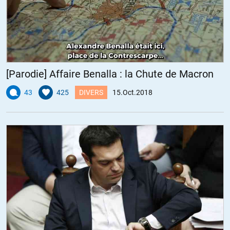
marteau américain. Il faut bien justifier la quincaillerie.
+37
ALERTER
Bruno
//
16.10.2018 à 08h13
[Parodie] Affaire Benalla : la Chute de Macron
Mais il y les fôôôrce frannnnçaiiiiiises en Afrique pour maintenir la
43
425
DIVERS
15.Oct.2018
paix non ?
+7
ALERTER
Spartel
//
16.10.2018 à 08h33
Nous devrions cesser de regarder ce type d’article comme une
investigation sérieuse.
La faute des USA est d’avoir appliqué la vision néoconservatrice
« simplistement » liée à la question du Proche Orient proposée par
Perle, Kristol, Wolfowitch et Cie, le tout aggravé par une absence