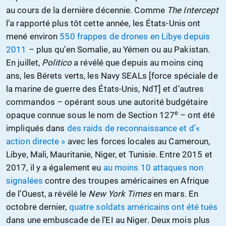
au cours de la dernière décennie. Comme
The Intercept
l’a rapporté plus tôt cette année, les États-Unis ont
mené environ
550 frappes de drones en Libye depuis
2011
– plus qu’en Somalie, au Yémen ou au Pakistan.
En juillet,
Politico
a révélé que depuis au moins cinq
ans, les Bérets verts, les Navy SEALs [force spéciale de
la marine de guerre des États-Unis, NdT] et d’autres
commandos – opérant sous une autorité budgétaire
e
opaque connue sous le nom de Section 127
– ont été
impliqués dans
des raids de reconnaissance et d’«
action directe »
avec les forces locales au Cameroun,
Libye, Mali, Mauritanie, Niger, et Tunisie. Entre 2015 et
2017, il y a également eu
au moins 10 attaques non
signalées
contre des troupes américaines en Afrique
de l’Ouest, a révélé le
New York Times
en mars. En
octobre dernier,
quatre soldats américains ont été tués
dans une embuscade de l’EI au Niger. Deux mois plus