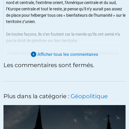
nord et centrale, l’extrême orient, l’Amérique centrale et du sud,
l’€urope centrale et tout le reste, je pense qu’il n’y aurait pas assez
de place pour héberger tous ces « bienfaiteurs de l’humanité » sur le
territoire z’unien.
De toutes façons, ils s’en foutent car la merde qu’ils ont semé n’a
pas le droit de pénétrer sur leur territoire.
J’espère seulement (pas pour le peuple américain, qui en sera la
Afficher tous les commentaires
« victime collatérale ») que les frontières US se montreront aussi
Les commentaires sont fermés.
« efficaces » que celles de la Gaule lors du passage du nuage de
Tchernobyl qui n’avait pas de visa.
C’est con mais la seule chose que puissent comprendre les
ploutocrates, les politicards et les militaires, c’est qu’on en ait une
Plus dans la catégorie :
Géopolitique
« plus grosse qu’eux ».
+8
ALERTER