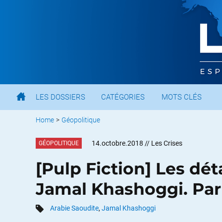
LES DOSSIERS
CATÉGORIES
MOTS CLÉS
Home
>
Géopolitique
14.octobre.2018
// Les Crises
GÉOPOLITIQUE
[Pulp Fiction] Les dé
Jamal Khashoggi. Par
Arabie Saoudite
,
Jamal Khashoggi