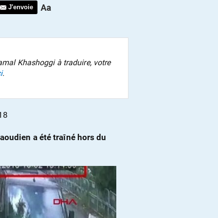
J'envoie
Jamal Khashoggi à traduire, votre
i
.
18
aoudien a été traîné hors du