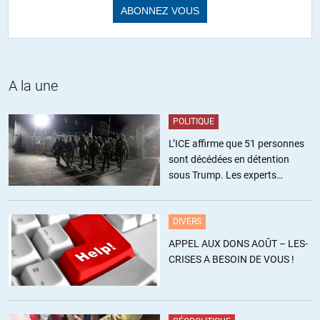
Rien est clair dans cette histoire… Avant 2011, les saoudiens et les
Qataris étaient bien implantés en Syrie, notamment dans le
tourisme. Il y a des choses que nous ne connaissons pas et ne
connaîtrons jamais ou dans très longtemps. Il y a probablement
eu la volonté de l’Arabie Saoudite wahhabite de s’approprier le
A la une
contrôle toute la vie politique, économique, sociale, culturelle,
religieuse du pays et de virer l’influence chiite (n’oublions pas que
POLITIQUE
les alaouites sont une sous-branche du chiisme…)
L’ICE affirme que 51 personnes
+7
sont décédées en détention
ALERTER
sous Trump. Les experts
estiment ce chiffre sous-estimé
Dominique
//
28.12.2016 à 10h53
« n’oublions pas que les alaouites sont une sous-branche du
DIVERS
chiisme »
APPEL AUX DONS AOÛT – LES-
Bonjour.
CRISES A BESOIN DE VOUS !
Voir cette guerre comme un conflit religieux est à mon avis une
erreur. Les officiers de l’armée syriennes sont autant sunnites
que chiites, il il a des ministres sunnites au gouvernement et
Mme Assad est sunnite. En Syrie, il est mal venu de demander sa