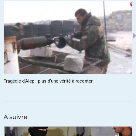
Eh bien, justement : ils abandonnent le néo-conservatisme pour
passer au paléo-conservatisme !!! 😀
+2
jim
//
28.12.2016 à 12h36
En matière politique, de démocratie notamment, c’est
effectivement le pire qu’on pouvait imaginer aux Etats-Unis, et
cela devrait annoncer des affrontements sans précédent.
Tragédie d’Alep : plus d’une vérité à raconter
Mais c’est dans le domaine économique que la secousse sera la
plus forte. Dans une analyse récente et détaillée de la
Trumpéconomie, Michael Roberts résume:
« La faible croissance, qui ralentit encore à l’échelle mondiale,
conjuguée avec un coût croissant du crédit et avec la stagnation
du commerce – maintenant menacés par la « trumpéconomie » –
A suivre
va augmenter – et non éviter – le risque d’une récession
mondiale. »
A lire ici:
http://wp.me/p5oNrG-v35