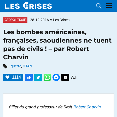
28.12.2016
// Les Crises
GÉOPOLITIQUE
Les bombes américaines,
françaises, saoudiennes ne tuent
LES
pas de civils ! – par Robert
Charvin
DOSSIERS
CATÉGORIES
guerre
,
OTAN
MOTS CLÉS
1114
NOUS
CONTACTER
FAIRE UN
Billet du grand professeur de Droit
Robert Charvin
DON