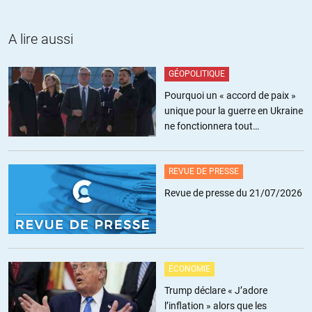
Oui ils veulent éradiquer tout chiites mais aussi sunnites,
soufis et les diverses tendances religieuses de l’Islam, d’ou
leur volonté avec les Usa, UE de « charcuter » la Syrie,
A lire aussi
multiconfessionnelle, multiculturelle qui vivait en paix jusqu’à
ce que les grandes puissances décident d’un « changement
GÉOPOLITIQUE
de régime » par la force des « mercenaires djihadistes ». Au
Pourquoi un « accord de paix »
fait les Saoudiens sont « nos chers » amis, avec les qataris et
unique pour la guerre en Ukraine
autre pétromonarchies ou les atteintes droits de l’homme ne
ne fonctionnera tout
sont pas dénoncés par les « vaillants démocrates » ou
simplement pas
« antifas », et autres anars. Etrange quand même et quand à
Israel le génocide permanent a Gaza ou des territoires
REVUE DE PRESSE
occupés les pleureuses occidentales s’en contrefichent !
Dénonçons les mensonges éhontés de l’Occident et leurs
Revue de presse du 21/07/2026
démocratie des cimetières :
http://www.agoravox.fr/actualites/international/article/de-
l-esprit-de-mensonge-dans-les-183528
..L’OTAN doit être
démonter car c’est un organisme qui tends à faire encore
plus de conflits et de génocides.
ÉCONOMIE
Trump déclare « J’adore
+17
l’inflation » alors que les