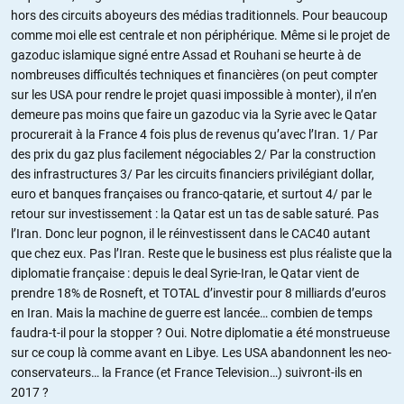
hors des circuits aboyeurs des médias traditionnels. Pour beaucoup
comme moi elle est centrale et non périphérique. Même si le projet de
gazoduc islamique signé entre Assad et Rouhani se heurte à de
nombreuses difficultés techniques et financières (on peut compter
sur les USA pour rendre le projet quasi impossible à monter), il n’en
demeure pas moins que faire un gazoduc via la Syrie avec le Qatar
procurerait à la France 4 fois plus de revenus qu’avec l’Iran. 1/ Par
des prix du gaz plus facilement négociables 2/ Par la construction
des infrastructures 3/ Par les circuits financiers privilégiant dollar,
euro et banques françaises ou franco-qatarie, et surtout 4/ par le
retour sur investissement : la Qatar est un tas de sable saturé. Pas
l’Iran. Donc leur pognon, il le réinvestissent dans le CAC40 autant
que chez eux. Pas l’Iran. Reste que le business est plus réaliste que la
diplomatie française : depuis le deal Syrie-Iran, le Qatar vient de
prendre 18% de Rosneft, et TOTAL d’investir pour 8 milliards d’euros
en Iran. Mais la machine de guerre est lancée… combien de temps
faudra-t-il pour la stopper ? Oui. Notre diplomatie a été monstrueuse
sur ce coup là comme avant en Libye. Les USA abandonnent les neo-
conservateurs… la France (et France Television…) suivront-ils en
2017 ?