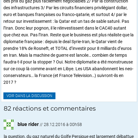
des prix du gaz plus facilement négociables 2/ Par la construction
des infrastructures 3/ Par les circuits financiers privilégiant dollar,
euro et banques françaises ou franco-qatarie, et surtout 4/ par le
retour sur investissement : la Qatar est un tas de sable saturé. Pas
l’Iran. Donc leur pognon, il le réinvestissent dans le CAC40 autant
que chez eux. Pas l’Iran. Reste que le business est plus réaliste que la
diplomatie française : depuis le deal Syrie-Iran, le Qatar vient de
prendre 18% de Rosneft, et TOTAL d’investir pour 8 milliards d’euros
en Iran. Mais la machine de guerre est lancée… combien de temps
faudra-t-il pour la stopper ? Oui. Notre diplomatie a été monstrueuse
sur ce coup là comme avant en Libye. Les USA abandonnent les neo-
conservateurs… la France (et France Television…) suivront-ils en
2017 ?
VOIR DANS LA DISCUSSION
82 réactions et commentaires
blue rider
//
28.12.2016 à 00h58
la question, du gaz naturel du Golfe Persique est largement débattue