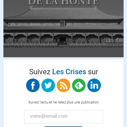
Plusieurs éléments semblent aller en sens contraire:
-les « activités » pour renverser El-Assad sont bien antérieures à
« sa décision ».
-l’Arabie Saoudite par laquelle aurait passé le gazoduc qatari était-
elle prête à faire un cadeau à son rival ?
-les différents intervenants savaient depuis longtemps que ce
projet n’était pas réalisable .
Je ne suis pas dans le secret des dieux et livre ces arguments pour
apporter la contradiction nécessaire à la progression du débat.Rien
de plus.
Je mets en lien cet article .
Suivez
Les Crises
sur
http://www.truth-out.org/news/item/37685-the-war-against-the-
assad-regime-is-not-a-pipeline-war
Ce dont je suis presque certain c’est que les raisons de ce conflit
dépassent largement la question de ce gazoduc,et l’article ne va
pas assez loin sur ce plan.
Suivez l'actu et ne ratez plus une publication
+15
ALERTER
Pierre
//
28.12.2016 à 10h07