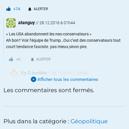
+74
ALERTER
atanguy
//
28.12.2016 à 01h44
« Les USA abandonnent les neo-conservateurs »
Ah bon? Voir l’équipe de Trump…Oui c’est des conservateurs tout
court tendance fasciste. pas mieux,sinon pire.
+6
ALERTER
Eg.O.bsolète
//
28.12.2016 à 10h24
Afficher tous les commentaires
Trump est un paléo-conservateur.
Les commentaires sont fermés.
https://fr.wikipedia.org/wiki/Pal%C3%A9o-conservatisme
+7
ALERTER
Plus dans la catégorie :
Géopolitique
Pierre
//
28.12.2016 à 10h26