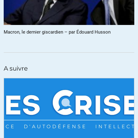
+13
ALERTER
Macron, le dernier giscardien – par Édouard Husson
UltraLucide
//
11.05.2017 à 11h26
Merci @ Laurence pour ces infos sur Peter Thiel.
Ce type est un dangereux cinglé hélas muni d’un QI exceptionnel.
Un de ceux qui nous emmènent vers la dictature technologique
A suivre
mondiale organisée au profit d’une minorité de gens bénéficiant
d’un pouvoir absolu et de moyens financiers illimités. C’est en
route. Ou plutôt en marche! Elysium nous voilà…
+4
ALERTER
UltraLucide
//
11.05.2017 à 11h06
« Un problème de souveraineté nationale », trop drôle!