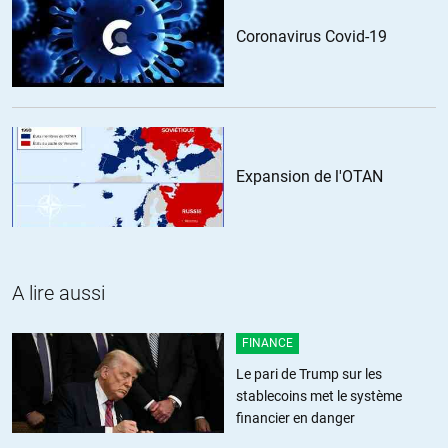
Coronavirus Covid-19
« je ne vois rien d’autre (mais absolument rien d’autre) qu’une
trahison »
Ça tombe bien, ce crime a disparu de la constitution il y a peu.
+4
ALERTER
Expansion de l'OTAN
grumly
//
10.05.2017 à 01h08
On sous-traitait déjà l’analyse des renseignements à des sociétés
privées avant, comme Intelligence Notebook rachetée par IBM. C’est
d’ailleurs probablement pour ça qu’on n’a plus assez d’analystes.
A lire aussi
Donc forcément on sous-traite à nouveau.
FINANCE
Extrait d’une interview de 2015 sur Thinkerview avec Eric Filiol,
Le pari de Trump sur les
ancien de la DGSE, qui mentionne cette histoire à 1:04:57.
stablecoins met le système
https://youtu.be/fmgxfvbAMK8?t=1h4m56s
financier en danger
+22
ALERTER