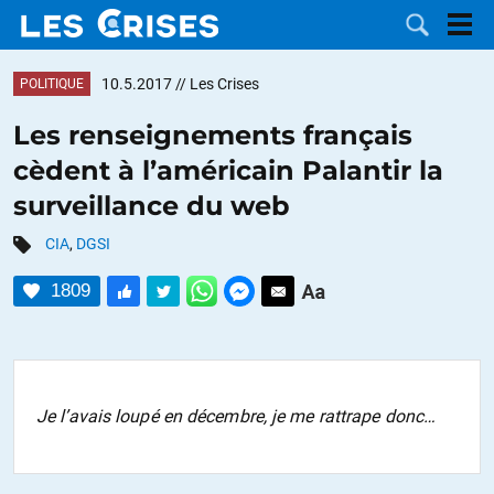
10.5.2017
// Les Crises
POLITIQUE
Les renseignements français
cèdent à l’américain Palantir la
LES
surveillance du web
DOSSIERS
CATÉGORIES
CIA
,
DGSI
1809
MOTS CLÉS
NOUS
CONTACTER
FAIRE UN
Je l’avais loupé en décembre, je me rattrape donc…
DON