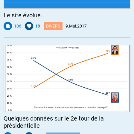
Mais la France n’est plus souveraine du tout et est bien partie pour
cesser d’être une nation.
La France va être partitionnée en douce et devenir un Liban ou une
Le site évolue…
Yougoslavie, mais de façon plus discrète et progressive, sans trop
106
18
DIVERS
9.Mai.2017
de violences, enfin si le plan des mondialiste fonctionne
correctement jusqu’à son terme. L’Histoire comporte bien des
aléas….
+4
ALERTER
Alfred
//
10.05.2017 à 00h58
Je suis peut être débile mais derrière le sabir pseudo-opérationel je ne
vois rien d’autre (mais absolument rien d’autre) qu’une trahison bien
grosse et bien grasse qui mériterait la geôle pour réponse. Ce ne peut
être QUE cela, de la trahison, tellement le principe en lui même est
stupide!
Quelques données sur le 2e tour de la
Quel est l’intérêt de collecter des milliards de données si on ne peut
présidentielle
les analyser sois même? Autant les laisser dans la nature. Ou bien les