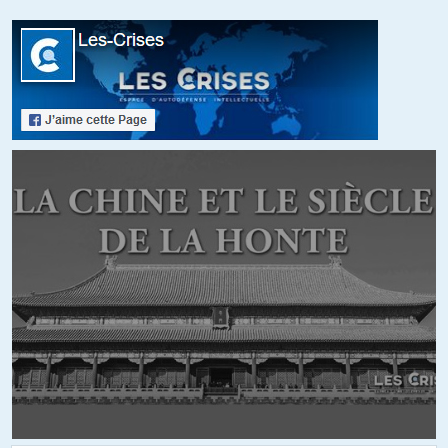
+3
ALERTER
Alfred
//
10.05.2017 à 07h36
C’est ce que je m’étais dis, bien que je n’y connaisse rien, en
écoutant le patron de la drm parler de daesh et des americains
devant une commission parlementaire. Au moins un qui fait son
boulot correctement. La suite logique c’est qu’il soit remplacé par
un nul. L’armée aussi est noyautée. Un commandant de SNA à
fait partie des yuong leader à ma connaissance (maintenant de
patron d’un SNLE ? Super indépendance française!). Ce n’est peut
être pas le seul. Sans compter les recrutements moins visibles.
À quand notre indépendance ? Les Algériens l’ont fait et pas
nous? Quelle ironie.
Il est vrai qu’etre un protectorat et pas une colonie de peuplement
est plus confortable.
+18
ALERTER