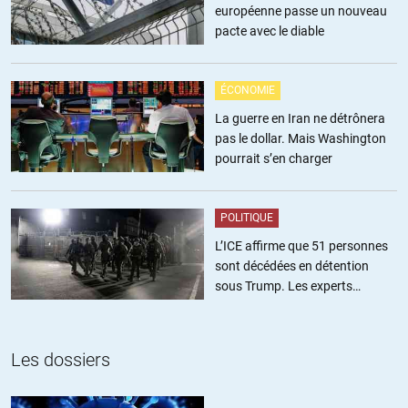
européenne passe un nouveau
Tout-à-fait.
pacte avec le diable
Certes, vivre sous un parapluie vous protège de la pluie (pas des
tempêtes..) mais du coup vous ne voyez plus le soleil. C’est un
choix. Nos concitoyens ont choisi.
ÉCONOMIE
La guerre en Iran ne détrônera
+4
ALERTER
pas le dollar. Mais Washington
pourrait s’en charger
Bouddha Vert
//
11.05.2017 à 00h27
POLITIQUE
Peut être l’article n’est il pas assez précis et que « seules » les
L’ICE affirme que 51 personnes
donnée relatives au terrorisme sont sous-traitées.
sont décédées en détention
Cela modifierait substantiellement l’impression que donne cette
sous Trump. Les experts
prestation de service!
estiment ce chiffre sous-estimé
+1
ALERTER
Les dossiers
Dominique
//
12.05.2017 à 15h00