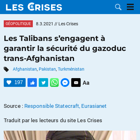
8.3.2021
// Les Crises
GÉOPOLITIQUE
Les Talibans s’engagent à
garantir la sécurité du gazoduc
LES
trans-Afghanistan
DOSSIERS
CATÉGORIES
Afghanistan
,
Pakistan
,
Turkménistan
197
MOTS CLÉS
NOUS
Source :
Responsible Statecraft, Eurasianet
CONTACTER
FAIRE UN
Traduit par les lecteurs du site Les Crises
DON