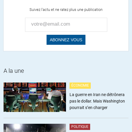
Suivez l'actu et ne ratez plus une publication
oui c’est de l’eau et l’eau est incompressible. Donc elle empêche
que le sous-sol s’effondre.
Vous conviendrez que lorsqu’on produit du pétrole, il faut qu’il
soit remplacé par quelque chose Donc par de l’eau. Sinon ça se
compacte d’où les mini tremblements de terre.
Notez qu’à 3500 mètres sous terre, la pression dans la roche est
870 fois celle à la surface de la terre. Autrement dit, une
quelconque cavité (d’air?) à cette profondeur serait
immédiatement écrasée par la pression environnante.
A la une
Si vous avez des sources (autres que pétrolières donc) qui
décrivent des cavités ouvertes à ces profondeurs là, n’hésitez
ÉCONOMIE
pas à les indiquer.
La guerre en Iran ne détrônera
+1
pas le dollar. Mais Washington
pourrait s’en charger
Christian Gedeon
//
09.03.2021 à 23h34
Voyage au centre de la Terre. Jules Vernes
POLITIQUE