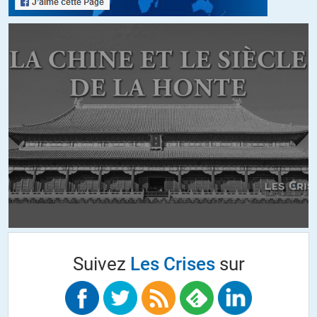
je vous rassure, il n’y a aucune cavité sous terre pour les
hydrocarbures.
Ils se trouvent dans les « trous » des roches très compactées (avec
au mieux 20% de trous -porosité- de taille décimillimétrique (0,1
mm).)
De toute façon, quand le gaz ou le pétrole est produit et remonte en
surface, il est remplacé par de l’eau (salée) présente partout en
profondeur.).
+2
ALERTER
Christian Gedeon
//
09.03.2021 à 11h57
J’ai vérifié. Ce n’est qu’en partie vrai. Et les études viennent
essentiellement des…sociétés pétrolières. De l’eau salée dites
vous? Ça reste de l’eau non?
Suivez
Les Crises
sur
+2
ALERTER
bogdan
//
09.03.2021 à 15h35