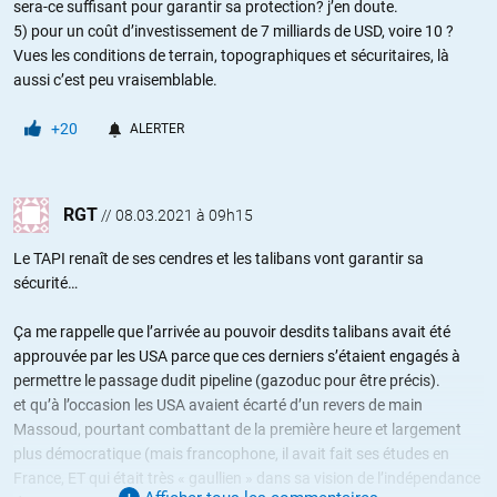
sera-ce suffisant pour garantir sa protection? j’en doute.
5) pour un coût d’investissement de 7 milliards de USD, voire 10 ?
Vues les conditions de terrain, topographiques et sécuritaires, là
aussi c’est peu vraisemblable.
+20
ALERTER
RGT
//
08.03.2021 à 09h15
Le TAPI renaît de ses cendres et les talibans vont garantir sa
sécurité…
Ça me rappelle que l’arrivée au pouvoir desdits talibans avait été
approuvée par les USA parce que ces derniers s’étaient engagés à
permettre le passage dudit pipeline (gazoduc pour être précis).
et qu’à l’occasion les USA avaient écarté d’un revers de main
Massoud, pourtant combattant de la première heure et largement
plus démocratique (mais francophone, il avait fait ses études en
France, ET qui était très « gaullien » dans sa vision de l’indépendance