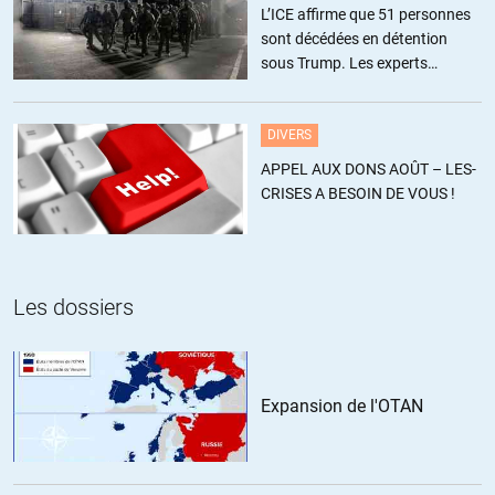
L’ICE affirme que 51 personnes
+4
sont décédées en détention
sous Trump. Les experts
estiment ce chiffre sous-estimé
EugénieGrandet
//
08.03.2021 à 18h59
DIVERS
tous les analystes (j’ajoute: de pacotille) se sont trompés.
APPEL AUX DONS AOÛT – LES-
L’Afghanistan ne sera jamais un pays stable, aucune puissance
CRISES A BESOIN DE VOUS !
extérieure ne le contrôlera jamais et il ne deviendra jamais une
démocratie.
Alexandre, les britanniques, les russes et aujourd’hui les américains,
tous se sont cassés les dents.
Et ça continuera, il suffit d’observer la topographie.
Les dossiers
+6
ALERTER
RGT
//
08.03.2021 à 20h30
Expansion de l'OTAN
L’Afghanistan est surtout depuis « la nuit des temps » un pays
tribal avec des « seigneurs de guerre » locaux.