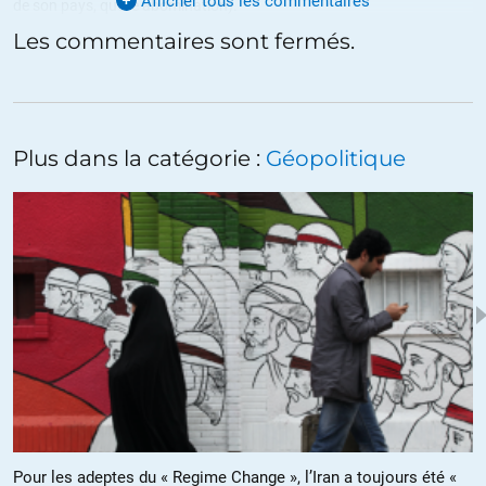
Afficher tous les commentaires
de son pays, quelle abomination).
Les commentaires sont fermés.
Et que la « guerre contre le terrorisme » avait ciblé l’Afghanistan non
pas parce que les talibans hébergeaient Ben Laden mais parce qu’ils
n’avaient pas respecté leur parole qui permettait de court-circuiter les
russes dans l’acheminement du gaz turkmène.
Plus dans la catégorie :
Géopolitique
Retour à la case départ et on se retrouve 20 ans en arrière, avec à
nouveau la « promesse » du passage du gazoduc « pour faire chier
les russes ».
Finalement, l’histoire bégaye férocement.
Quant au statut des femmes, tout le monde s’en fout.
La seule chose qui compte c’est de se faire un max de fric et
d’emmerder les russes.
Il est beau le discours des « droits de l’homme » et du « respect des
femmes » que répètent ad nauseam « nos » dirigeants si
« sensibles » au respect de l’humanité.
Pour les adeptes du « Regime Change », l’Iran a toujours été «