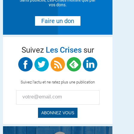
Sans publicité, Les-Crises n'existe que par
vos dons.
Faire un don
Suivez
Les Crises
sur
Suivez l'actu et ne ratez plus une publication