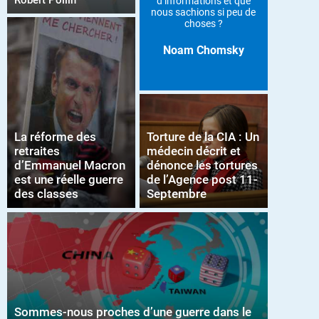
Robert Pollin
d’informations et que
nous sachions si peu de
choses ?
Noam Chomsky
La réforme des
Torture de la CIA : Un
retraites
médecin décrit et
d’Emmanuel Macron
dénonce les tortures
est une réelle guerre
de l’Agence post 11-
des classes
Septembre
Sommes-nous proches d’une guerre dans le