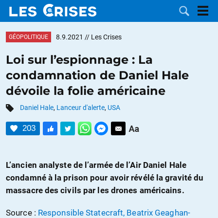
8.9.2021
// Les Crises
GÉOPOLITIQUE
Loi sur l’espionnage : La
condamnation de Daniel Hale
LES
dévoile la folie américaine
DOSSIERS
CATÉGORIES
Daniel Hale
,
Lanceur d'alerte
,
USA
203
MOTS CLÉS
NOUS
L’ancien analyste de l’armée de l’Air Daniel Hale
condamné à la prison pour avoir révélé la gravité du
CONTACTER
FAIRE UN
massacre des civils par les drones américains.
DON
Source :
Responsible Statecraft, Beatrix Geaghan-