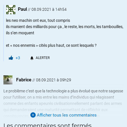
Paul
//
08.09.2021 à 14h54
les neo machin ont eux, tout compris
ils manient des milliards pour ça , le reste, les morts, les tambouilles,
ils s’en moquent
et « nos ennemis » cités plus haut, ce sont lesquels ?
+3
ALERTER
Fabrice
//
08.09.2021 à 09h29
Le problème c’est que la technologie a plus évolué que notre sagesse
pour l’utiliser, on a mis entre les mains d’individus qui réagissent
comme des enfants apeurés civilisationnellement parlant des armes
qui demanderaient une maturité permettant de réfléchir aux
Afficher tous les commentaires
conséquences, alors que de plus en plus tout est fait en
automatisant ces engins de morts que plus personne ne voit les
Les commentaires sont fermés.