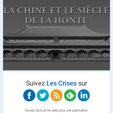
Il y a, de toute façon, un océan d’ignorance en chaque être
humain, même chez les plus savant-e-s, les plus intelligent-e-s.
Le problème étant le conditionnement mental des masses opéré
par les « dirigeant-e-s » en tous genres, généralement coalisés
(politiques, religieux, économiques), que les technologies de
communication développées au 20ème siècle ont optimisé.
On aurait pu imaginer que les récents développements de ces
technologies, avec l’accessibilité quasi-universelle au savoir qu’ils
permettent, réduiraient la possibilité de manipulation des
personnes mal-intentionnées.
Malheureusement, comme les mensonges circulent autant que
les vérités, on en arrive à une confusion extrême, qui ne mène
qu’au jeu permanent de la controverse.
Il est donc urgent d’enseigner aux plus jeunes de développer leur
esprit critique, et de s’interroger sur ce qu’ils/elles veulent
Suivez
Les Crises
sur
vraiment faire de leur courte vie, en rapport avec leur
tempérament/caractère(ceci à l’heure de la rentrée scolaire).
Car l’important n’est pas de tout savoir, mais surtout ce qui
convient pour réussir à vivre de manière satisfaisante.
Suivez l'actu et ne ratez plus une publication
+1
ALERTER