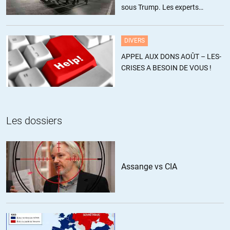
L’indifférence n’existe pas et si vous discutez avec quasi
sous Trump. Les experts
n’importe-qui vous trouvez un opposant.
estiment ce chiffre sous-estimé
Lequel devient un croyant quand il croit que c’est foutu, je vote
alors pour le moins pire.
DIVERS
Et ainsi cela dure des décennies sans que rien ne change.
APPEL AUX DONS AOÛT – LES-
CRISES A BESOIN DE VOUS !
Ceux qui proposent vraiment de changer n’ont pas accès ou sont
détruits par campagnes des médias salauds.
Et ça marche. La preuve ILS SONT TOUJOURS LÀ.
Les dossiers
NOUS sommes (génailement) manipulés.
+4
ALERTER
Assange vs CIA
VVR
//
09.09.2021 à 11h48
Aussi longtemps que l’on n’a pas besoin de recruter en masse
des « boys » pour remplacer ceux qui reviennent dans des sacs
ou des camisoles, la guerre ne sera pas perçu comme une
guerre et l’opinion ne verra tout simplement pas les familles