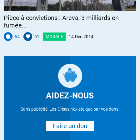
Pièce à convictions : Areva, 3 milliards en
fumée…
54
61
MORALE
14.Déc.2014
AIDEZ-NOUS
Sans publicité, Les-Crises n'existe que par vos dons.
Faire un don