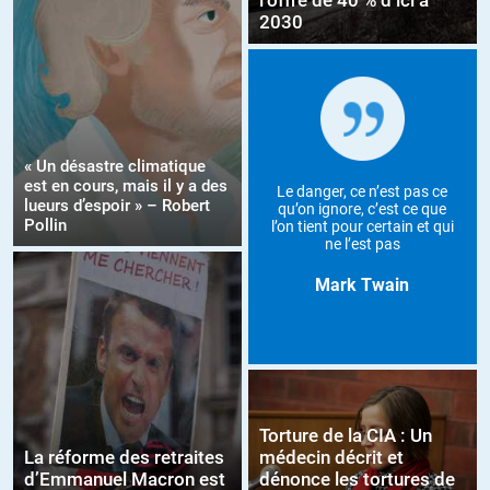
l’offre de 40 % d’ici à
2030
« Un désastre climatique
est en cours, mais il y a des
Le danger, ce n’est pas ce
lueurs d’espoir » – Robert
qu’on ignore, c’est ce que
Pollin
l’on tient pour certain et qui
ne l’est pas
Mark Twain
Torture de la CIA : Un
La réforme des retraites
médecin décrit et
d’Emmanuel Macron est
dénonce les tortures de