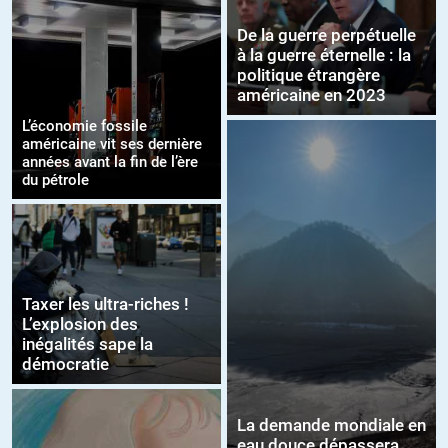
De la guerre perpétuelle
à la guerre éternelle : la
politique étrangère
américaine en 2023
L’économie fossile
américaine vit ses dernière
années avant la fin de l’ère
du pétrole
Taxer les ultra-riches !
L’explosion des
inégalités sape la
démocratie
La demande mondiale en
eau douce dépassera