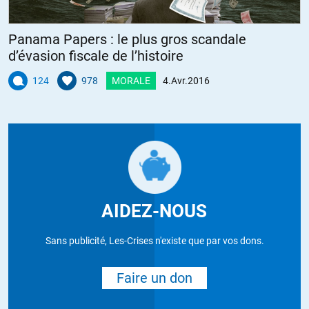
Panama Papers : le plus gros scandale
d’évasion fiscale de l’histoire
124
978
MORALE
4.Avr.2016
AIDEZ-NOUS
Sans publicité, Les-Crises n'existe que par vos dons.
Faire un don