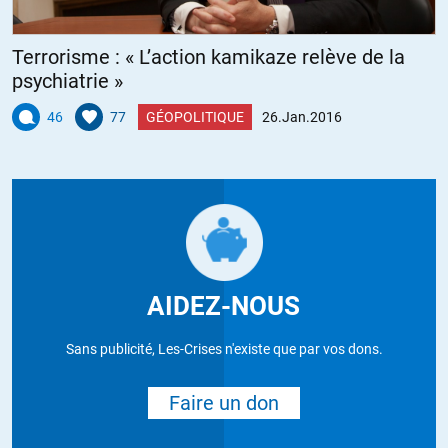
Terrorisme : « L’action kamikaze relève de la
psychiatrie »
46
77
GÉOPOLITIQUE
26.Jan.2016
AIDEZ-NOUS
Sans publicité, Les-Crises n'existe que par vos dons.
Faire un don