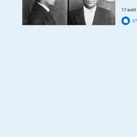
17 août
37