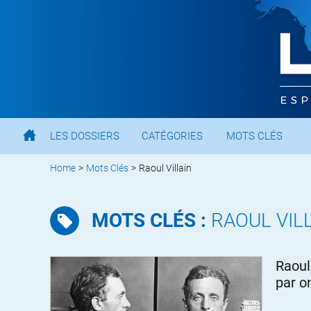
LES DOSSIERS
CATÉGORIES
MOTS CLÉS
Home
>
Mots Clés
>
Raoul Villain
MOTS CLÉS :
RAOUL VIL
Raoul
par o