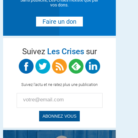
Sans publicité, Les-Crises n'existe que par
vos dons.
Faire un don
Suivez
Les Crises
sur
Suivez l'actu et ne ratez plus une publication