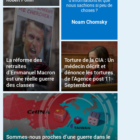
Robert Pollin
d’informations et que
nous sachions si peu de
choses ?
Noam Chomsky
La réforme des
Torture de la CIA : Un
retraites
médecin décrit et
d’Emmanuel Macron
dénonce les tortures
est une réelle guerre
de l’Agence post 11-
des classes
Septembre
Sommes-nous proches d’une guerre dans le