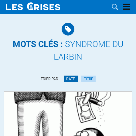
MOTS CLÉS :
SYNDROME DU
LES
LARBIN
DOSSIERS
CATÉGORIES
TRIER PAR
DATE
TITRE
MOTS CLÉS
NOUS
CONTACTER
FAIRE UN
DON